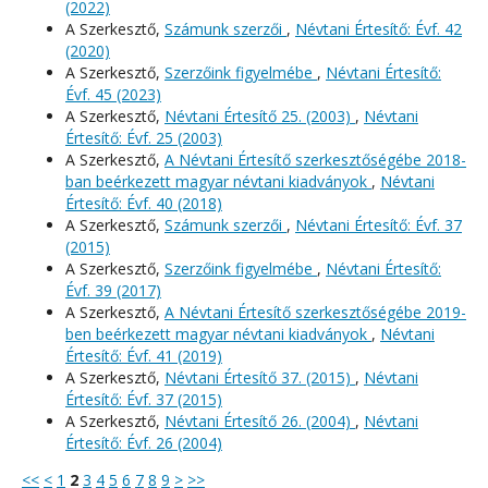
(2022)
A Szerkesztő,
Számunk szerzői
,
Névtani Értesítő: Évf. 42
(2020)
A Szerkesztő,
Szerzőink figyelmébe
,
Névtani Értesítő:
Évf. 45 (2023)
A Szerkesztő,
Névtani Értesítő 25. (2003)
,
Névtani
Értesítő: Évf. 25 (2003)
A Szerkesztő,
A Névtani Értesítő szerkesztőségébe 2018-
ban beérkezett magyar névtani kiadványok
,
Névtani
Értesítő: Évf. 40 (2018)
A Szerkesztő,
Számunk szerzői
,
Névtani Értesítő: Évf. 37
(2015)
A Szerkesztő,
Szerzőink figyelmébe
,
Névtani Értesítő:
Évf. 39 (2017)
A Szerkesztő,
A Névtani Értesítő szerkesztőségébe 2019-
ben beérkezett magyar névtani kiadványok
,
Névtani
Értesítő: Évf. 41 (2019)
A Szerkesztő,
Névtani Értesítő 37. (2015)
,
Névtani
Értesítő: Évf. 37 (2015)
A Szerkesztő,
Névtani Értesítő 26. (2004)
,
Névtani
Értesítő: Évf. 26 (2004)
<<
<
1
2
3
4
5
6
7
8
9
>
>>