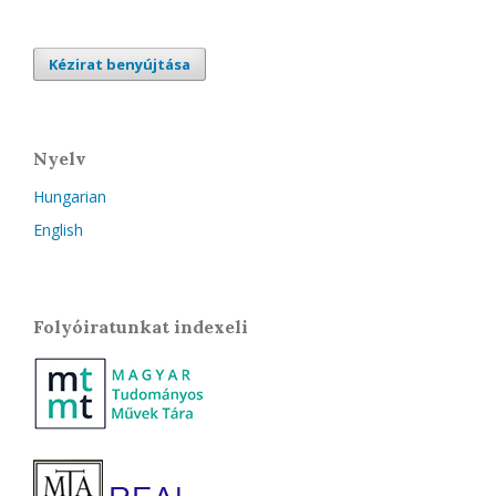
Kézirat benyújtása
Nyelv
Hungarian
English
Folyóiratunkat indexeli