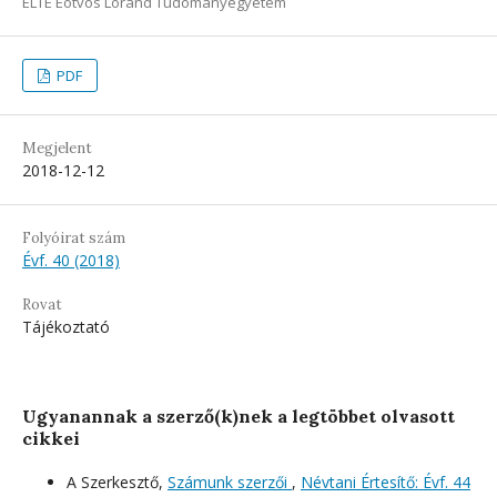
ELTE Eötvös Loránd Tudományegyetem
PDF
Megjelent
2018-12-12
Folyóirat szám
Évf. 40 (2018)
Rovat
Tájékoztató
Ugyanannak a szerző(k)nek a legtöbbet olvasott
cikkei
A Szerkesztő,
Számunk szerzői
,
Névtani Értesítő: Évf. 44