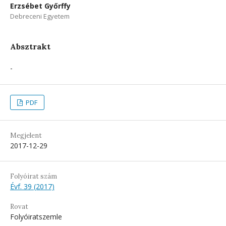
Erzsébet Győrffy
Debreceni Egyetem
Absztrakt
-
PDF
Megjelent
2017-12-29
Folyóirat szám
Évf. 39 (2017)
Rovat
Folyóiratszemle