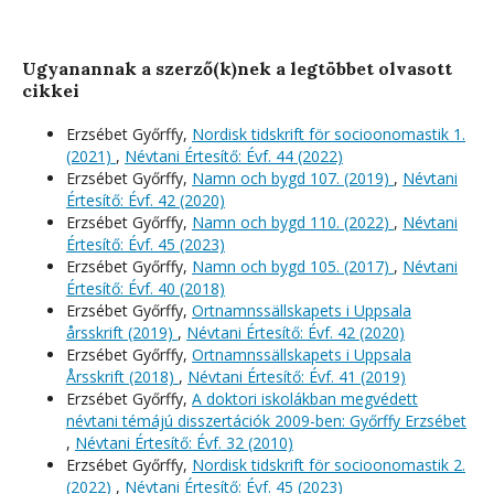
Ugyanannak a szerző(k)nek a legtöbbet olvasott
cikkei
Erzsébet Győrffy,
Nordisk tidskrift för socioonomastik 1.
(2021)
,
Névtani Értesítő: Évf. 44 (2022)
Erzsébet Győrffy,
Namn och bygd 107. (2019)
,
Névtani
Értesítő: Évf. 42 (2020)
Erzsébet Győrffy,
Namn och bygd 110. (2022)
,
Névtani
Értesítő: Évf. 45 (2023)
Erzsébet Győrffy,
Namn och bygd 105. (2017)
,
Névtani
Értesítő: Évf. 40 (2018)
Erzsébet Győrffy,
Ortnamnssällskapets i Uppsala
årsskrift (2019)
,
Névtani Értesítő: Évf. 42 (2020)
Erzsébet Győrffy,
Ortnamnssällskapets i Uppsala
Årsskrift (2018)
,
Névtani Értesítő: Évf. 41 (2019)
Erzsébet Győrffy,
A doktori iskolákban megvédett
névtani témájú disszertációk 2009-ben: Győrffy Erzsébet
,
Névtani Értesítő: Évf. 32 (2010)
Erzsébet Győrffy,
Nordisk tidskrift för socioonomastik 2.
(2022)
,
Névtani Értesítő: Évf. 45 (2023)