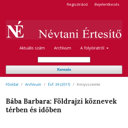
Regisztráció
Bejelentkezés
Aktuális szám
Archívum
A folyóiratról
Keresés
Főoldal
/
Archívum
/
Évf. 39 (2017)
/
Könyvszemle
Bába Barbara: Földrajzi köznevek
térben és időben