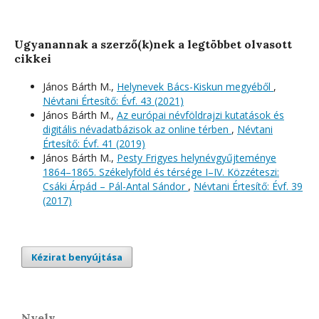
Ugyanannak a szerző(k)nek a legtöbbet olvasott
cikkei
János Bárth M.,
Helynevek Bács-Kiskun megyéből
,
Névtani Értesítő: Évf. 43 (2021)
János Bárth M.,
Az európai névföldrajzi kutatások és
digitális névadatbázisok az online térben
,
Névtani
Értesítő: Évf. 41 (2019)
János Bárth M.,
Pesty Frigyes helynévgyűjteménye
1864–1865. Székelyföld és térsége I–IV. Közzéteszi:
Csáki Árpád – Pál-Antal Sándor
,
Névtani Értesítő: Évf. 39
(2017)
Kézirat benyújtása
Nyelv