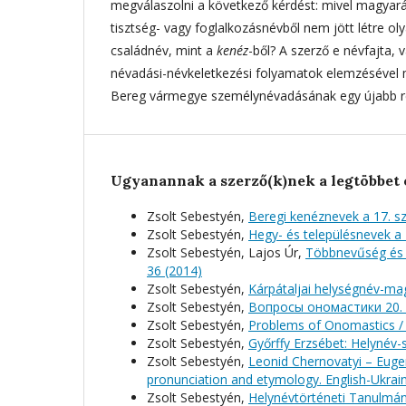
megválaszolni a következő kérdést: mivel magyar
tisztség- vagy foglalkozásnévből nem jött létre o
családnév, mint a
kenéz
-ből? A szerző e névfajta,
névadási-névkeletkezési folyamatok elemzésével 
Bereg vármegye személynévadásának egy újabb ré
Ugyanannak a szerző(k)nek a legtöbbet 
Zsolt Sebestyén,
Beregi kenéznevek a 17. sz
Zsolt Sebestyén,
Hegy- és településnevek a
Zsolt Sebestyén, Lajos Úr,
Többnevűség és 
36 (2014)
Zsolt Sebestyén,
Kárpátaljai helységnév-ma
Zsolt Sebestyén,
Вопросы oномастики 20. 
Zsolt Sebestyén,
Problems of Onomastics 
Zsolt Sebestyén,
Győrffy Erzsébet: Helynév-
Zsolt Sebestyén,
Leonid Chernovatyi – Euge
pronunciation and etymology. English-Ukrai
Zsolt Sebestyén,
Helynévtörténeti Tanulmán