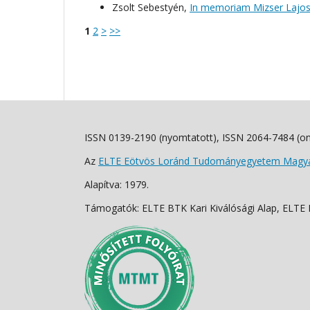
Zsolt Sebestyén,
In memoriam Mizser Lajo
1
2
>
>>
ISSN 0139-2190 (nyomtatott), ISSN 2064-7484 (on
Az
ELTE Eötvös Loránd Tudományegyetem Magyar
Alapítva: 1979.
Támogatók: ELTE BTK Kari Kiválósági Alap, ELTE Fo