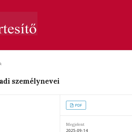
k
zadi személynevei
PDF
Megjelent
2025-09-14