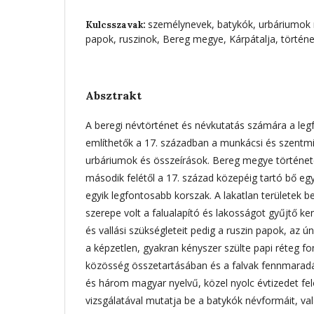
személynevek, batykók, urbáriumok m
Kulcsszavak:
papok, ruszinok, Bereg megye, Kárpátalja, történ
Absztrakt
A beregi névtörténet és névkutatás számára a leg
említhetők a 17. században a munkácsi és szentmi
urbáriumok és összeírások. Bereg megye történet
második felétől a 17. század közepéig tartó bő eg
egyik legfontosabb korszak. A lakatlan területek 
szerepe volt a falualapító és lakosságot gyűjtő ken
és vallási szükségleteit pedig a ruszin papok, az ún
a képzetlen, gyakran kényszer szülte papi réteg fo
közösség összetartásában és a falvak fennmaradás
és három magyar nyelvű, közel nyolc évtizedet fel
vizsgálatával mutatja be a batykók névformáit, val