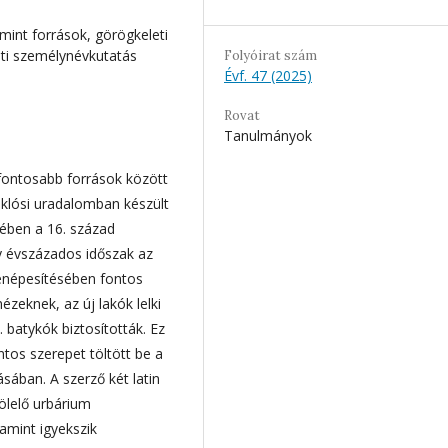
int források, görögkeleti
eti személynévkutatás
Folyóirat szám
Évf. 47 (2025)
Rovat
Tanulmányok
fontosabb források között
klósi uradalomban készült
ében a 16. század
y évszázados időszak az
benépesítésében fontos
ézeknek, az új lakók lelki
. batykók biztosították. Ez
ntos szerepet töltött be a
ában. A szerző két latin
ölelő urbárium
amint igyekszik