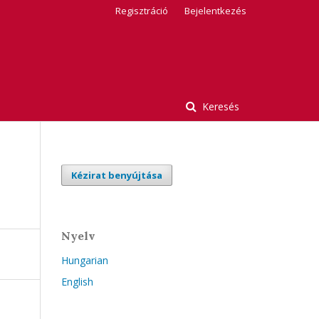
Regisztráció
Bejelentkezés
Keresés
Kézirat benyújtása
Nyelv
Hungarian
English