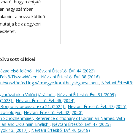
ázható, hogy a
batykó
lyan nagy számban
 valamint a hozzá kötődő
mutatja be az egykori
szletét.
olvasott cikkei
ázad első feléből
,
Névtani Értesítő: Évf. 44 (2022)
 Felső-Tisza-vidéken
,
Névtani Értesítő: Évf. 38 (2016)
névosztódás Ung vármegye korai helységneveiben
,
Névtani Értesítő:
gyarázatok a Volóci járásból
,
Névtani Értesítő: Évf. 31 (2009)
(2023)
,
Névtani Értesítő: Évf. 46 (2024)
/ Вопросы oномастики 21. (2024)
,
Névtani Értesítő: Évf. 47 (2025)
szociológia
,
Névtani Értesítő: Évf. 42 (2020)
n Schochenmaier, Reference dictionary of Ukrainian Names. With
nian and Ukrainian-English
,
Névtani Értesítő: Évf. 47 (2025)
yok 13. (2017)
,
Névtani Értesítő: Évf. 40 (2018)