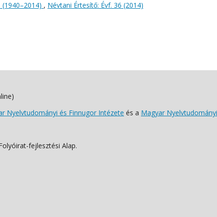
s (1940–2014)
,
Névtani Értesítő: Évf. 36 (2014)
line)
 Nyelvtudományi és Finnugor Intézete
és a
Magyar Nyelvtudományi
lyóirat-fejlesztési Alap.