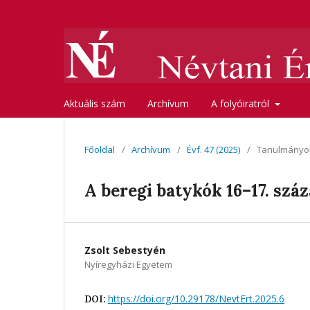
Aktuális szám
Archívum
A folyóiratról
Főoldal
/
Archívum
/
Évf. 47 (2025)
/
Tanulmányo
A beregi batykók 16–17. szá
Zsolt Sebestyén
Nyíregyházi Egyetem
https://doi.org/10.29178/NevtErt.2025.6
DOI: