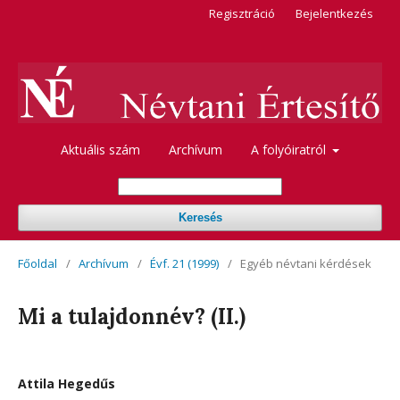
Regisztráció
Bejelentkezés
Aktuális szám
Archívum
A folyóiratról
Keresés
Főoldal
/
Archívum
/
Évf. 21 (1999)
/
Egyéb névtani kérdések
Mi a tulajdonnév? (II.)
Attila Hegedűs