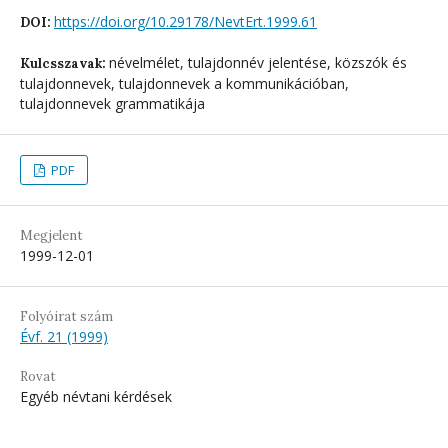
https://doi.org/10.29178/NevtErt.1999.61
DOI:
névelmélet, tulajdonnév jelentése, közszók és
Kulcsszavak:
tulajdonnevek, tulajdonnevek a kommunikációban,
tulajdonnevek grammatikája
PDF
Megjelent
1999-12-01
Folyóirat szám
Évf. 21 (1999)
Rovat
Egyéb névtani kérdések