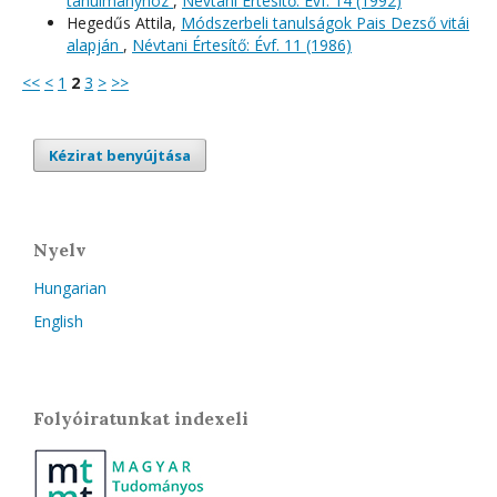
tanulmányhoz
,
Névtani Értesítő: Évf. 14 (1992)
Hegedűs Attila,
Módszerbeli tanulságok Pais Dezső vitái
alapján
,
Névtani Értesítő: Évf. 11 (1986)
<<
<
1
2
3
>
>>
Kézirat benyújtása
Nyelv
Hungarian
English
Folyóiratunkat indexeli