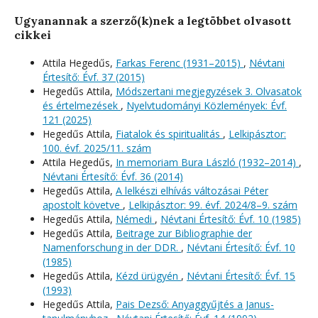
Ugyanannak a szerző(k)nek a legtöbbet olvasott
cikkei
Attila Hegedűs,
Farkas Ferenc (1931–2015)
,
Névtani
Értesítő: Évf. 37 (2015)
Hegedűs Attila,
Módszertani megjegyzések 3. Olvasatok
és értelmezések
,
Nyelvtudományi Közlemények: Évf.
121 (2025)
Hegedűs Attila,
Fiatalok és spiritualitás
,
Lelkipásztor:
100. évf. 2025/11. szám
Attila Hegedűs,
In memoriam Bura László (1932–2014)
,
Névtani Értesítő: Évf. 36 (2014)
Hegedűs Attila,
A lelkészi elhívás változásai Péter
apostolt követve
,
Lelkipásztor: 99. évf. 2024/8–9. szám
Hegedűs Attila,
Némedi
,
Névtani Értesítő: Évf. 10 (1985)
Hegedűs Attila,
Beitrage zur Bibliographie der
Namenforschung in der DDR.
,
Névtani Értesítő: Évf. 10
(1985)
Hegedűs Attila,
Kézd ürügyén
,
Névtani Értesítő: Évf. 15
(1993)
Hegedűs Attila,
Pais Dezső: Anyaggyűjtés a Janus-