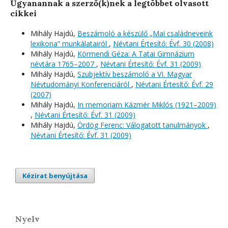
Ugyanannak a szerző(k)nek a legtöbbet olvasott
cikkei
Mihály Hajdú,
Beszámoló a készülő „Mai családneveink
lexikona” munkálatairól
,
Névtani Értesítő: Évf. 30 (2008)
Mihály Hajdú,
Körmendi Géza: A Tatai Gimnázium
névtára 1765–2007
,
Névtani Értesítő: Évf. 31 (2009)
Mihály Hajdú,
Szubjektív beszámoló a VI. Magyar
Névtudományi Konferenciáról
,
Névtani Értesítő: Évf. 29
(2007)
Mihály Hajdú,
In memoriam Kázmér Miklós (1921–2009)
,
Névtani Értesítő: Évf. 31 (2009)
Mihály Hajdú,
Ördög Ferenc: Válogatott tanulmányok
,
Névtani Értesítő: Évf. 31 (2009)
Kézirat benyújtása
Nyelv