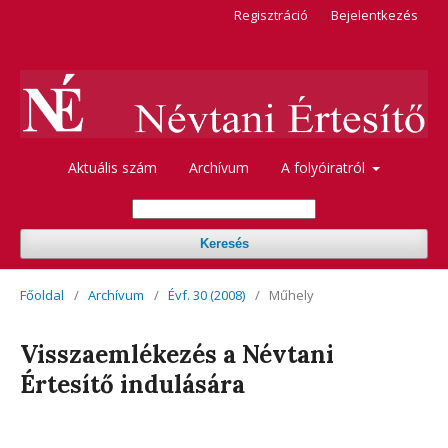
Regisztráció
Bejelentkezés
Aktuális szám
Archívum
A folyóiratról
Keresés
Főoldal
/
Archívum
/
Évf. 30 (2008)
/
Műhely
Visszaemlékezés a Névtani
Értesítő indulására