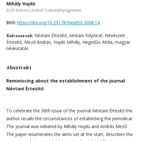
Mihály Hajdú
ELTE Eötvös Loránd Tudományegyetem
https://doi.org/10.29178/NevtErt.2008.14
DOI:
Névtani Értesítő, névtani folyóirat, Névészeti
Kulcsszavak:
Értesítő, Mező András, Hajdú Mihály, Hegedűs Attila, magyar
névkutatás
Absztrakt
Reminiscing about the establishment of the journal
Névtani Értesítő
To celebrate the 30th issue of the journal Névtani Értesítő the
author recalls the circumstances of establishing the periodical.
The journal was initiated by Mihály Hajdú and András Mező.
The paper enumerates the aims set at the start, describes the