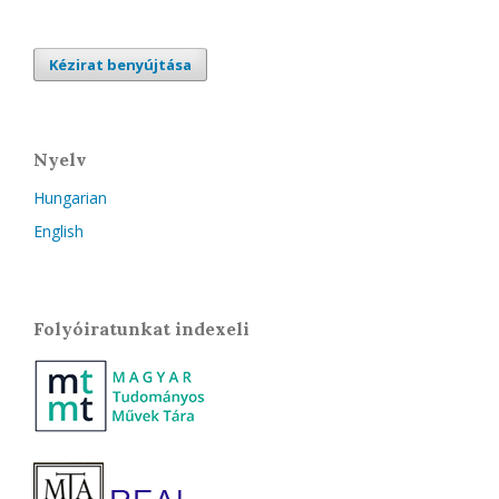
Kézirat benyújtása
Nyelv
Hungarian
English
Folyóiratunkat indexeli