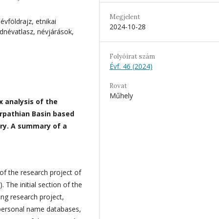
Megjelent
évföldrajz, etnikai
2024-10-28
dnévatlasz, névjárások,
Folyóirat szám
Évf. 46 (2024)
Rovat
Műhely
 analysis of the
arpathian Basin based
ary. A summary of a
 of the research project of
 The initial section of the
ong research project,
n personal name databases,