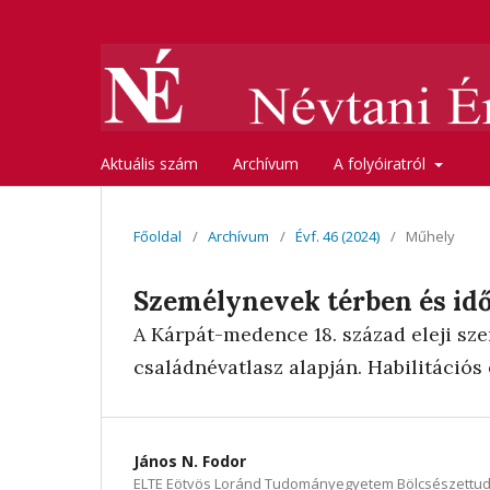
Aktuális szám
Archívum
A folyóiratról
Főoldal
/
Archívum
/
Évf. 46 (2024)
/
Műhely
Személynevek térben és id
A Kárpát-medence 18. század eleji s
családnévatlasz alapján. Habilitációs
János N. Fodor
ELTE Eötvös Loránd Tudományegyetem Bölcsészettu