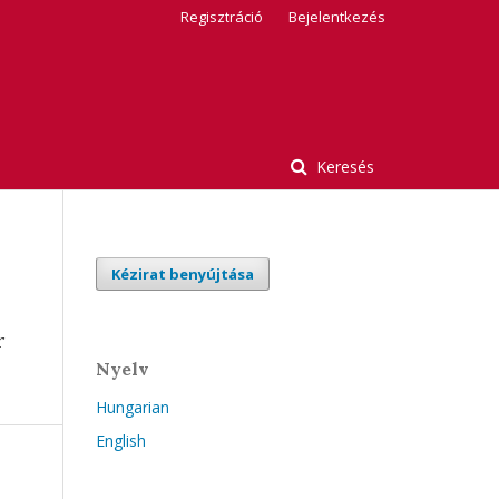
Regisztráció
Bejelentkezés
Keresés
Kézirat benyújtása
r
Nyelv
Hungarian
English