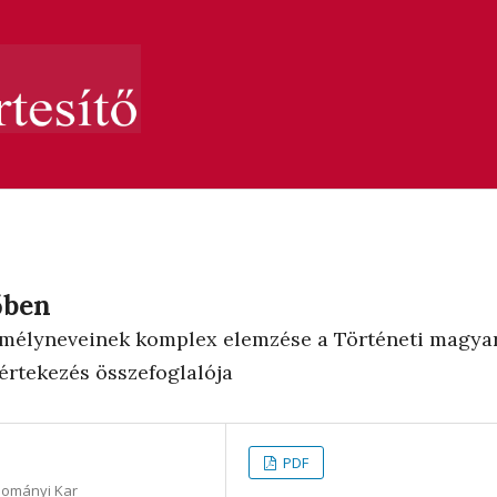
őben
zemélyneveinek komplex elemzése a Történeti magya
 értekezés összefoglalója
PDF
dományi Kar