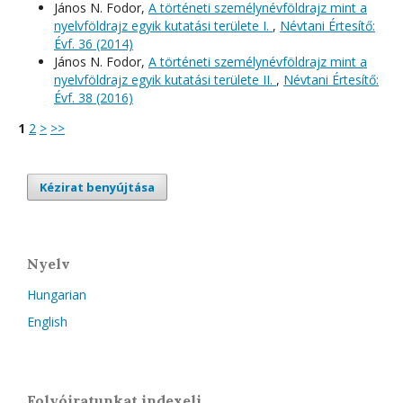
János N. Fodor,
A történeti személynévföldrajz mint a
nyelvföldrajz egyik kutatási területe I.
,
Névtani Értesítő:
Évf. 36 (2014)
János N. Fodor,
A történeti személynévföldrajz mint a
nyelvföldrajz egyik kutatási területe II.
,
Névtani Értesítő:
Évf. 38 (2016)
1
2
>
>>
Kézirat benyújtása
Nyelv
Hungarian
English
Folyóiratunkat indexeli