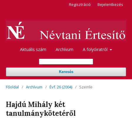
Regisztráció
Bejelentkezés
Aktuális szám
Archívum
A folyóiratról
Keresés
Főoldal
/
Archívum
/
Évf. 26 (2004)
/
Szemle
Hajdú Mihály két
tanulmánykötetéről