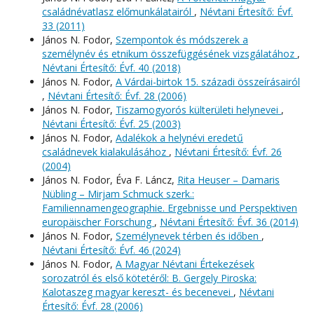
családnévatlasz előmunkálatairól
,
Névtani Értesítő: Évf.
33 (2011)
János N. Fodor,
Szempontok és módszerek a
személynév és etnikum összefüggésének vizsgálatához
,
Névtani Értesítő: Évf. 40 (2018)
János N. Fodor,
A Várdai-birtok 15. századi összeírásairól
,
Névtani Értesítő: Évf. 28 (2006)
János N. Fodor,
Tiszamogyorós külterületi helynevei
,
Névtani Értesítő: Évf. 25 (2003)
János N. Fodor,
Adalékok a helynévi eredetű
családnevek kialakulásához
,
Névtani Értesítő: Évf. 26
(2004)
János N. Fodor, Éva F. Láncz,
Rita Heuser – Damaris
Nübling – Mirjam Schmuck szerk.:
Familiennamengeographie. Ergebnisse und Perspektiven
europäischer Forschung
,
Névtani Értesítő: Évf. 36 (2014)
János N. Fodor,
Személynevek térben és időben
,
Névtani Értesítő: Évf. 46 (2024)
János N. Fodor,
A Magyar Névtani Értekezések
sorozatról és első kötetéről: B. Gergely Piroska:
Kalotaszeg magyar kereszt- és becenevei
,
Névtani
Értesítő: Évf. 28 (2006)