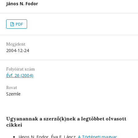
János N. Fodor
PDF
Megjelent
2004-12-24
Folyóirat szám
Évf. 26 (2004)
Rovat
Szemle
Ugyanannak a szerző(k)nek a legtöbbet olvasott
cikkei
János N. Fodor, Éva F. Láncz,
A Történeti magyar