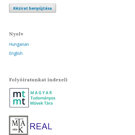
Kézirat benyújtása
Nyelv
Hungarian
English
Folyóiratunkat indexeli