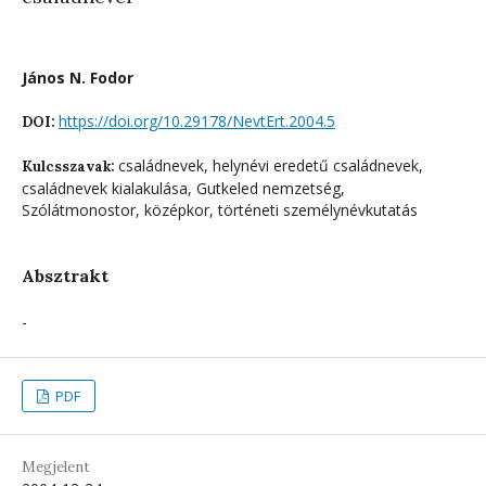
János N. Fodor
https://doi.org/10.29178/NevtErt.2004.5
DOI:
családnevek, helynévi eredetű családnevek,
Kulcsszavak:
családnevek kialakulása, Gutkeled nemzetség,
Szólátmonostor, középkor, történeti személynévkutatás
Absztrakt
-
PDF
Megjelent