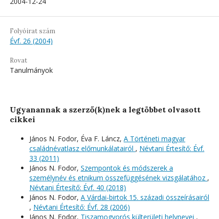
2004-12-24
Folyóirat szám
Évf. 26 (2004)
Rovat
Tanulmányok
Ugyanannak a szerző(k)nek a legtöbbet olvasott
cikkei
János N. Fodor, Éva F. Láncz,
A Történeti magyar
családnévatlasz előmunkálatairól
,
Névtani Értesítő: Évf.
33 (2011)
János N. Fodor,
Szempontok és módszerek a
személynév és etnikum összefüggésének vizsgálatához
,
Névtani Értesítő: Évf. 40 (2018)
János N. Fodor,
A Várdai-birtok 15. századi összeírásairól
,
Névtani Értesítő: Évf. 28 (2006)
János N. Fodor,
Tiszamogyorós külterületi helynevei
,