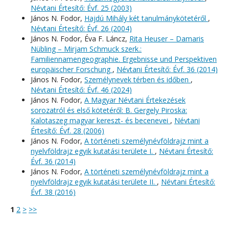
Névtani Értesítő: Évf. 25 (2003)
János N. Fodor,
Hajdú Mihály két tanulmánykötetéről
,
Névtani Értesítő: Évf. 26 (2004)
János N. Fodor, Éva F. Láncz,
Rita Heuser – Damaris
Nübling – Mirjam Schmuck szerk.:
Familiennamengeographie. Ergebnisse und Perspektiven
europäischer Forschung
,
Névtani Értesítő: Évf. 36 (2014)
János N. Fodor,
Személynevek térben és időben
,
Névtani Értesítő: Évf. 46 (2024)
János N. Fodor,
A Magyar Névtani Értekezések
sorozatról és első kötetéről: B. Gergely Piroska:
Kalotaszeg magyar kereszt- és becenevei
,
Névtani
Értesítő: Évf. 28 (2006)
János N. Fodor,
A történeti személynévföldrajz mint a
nyelvföldrajz egyik kutatási területe I.
,
Névtani Értesítő:
Évf. 36 (2014)
János N. Fodor,
A történeti személynévföldrajz mint a
nyelvföldrajz egyik kutatási területe II.
,
Névtani Értesítő:
Évf. 38 (2016)
1
2
>
>>