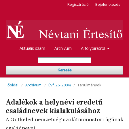
Regisztráció
Bejelentkezés
Aktuális szám
Archívum
A folyóiratról
Keresés
Főoldal
/
Archívum
/
Évf. 26 (2004)
/
Tanulmányok
Adalékok a helynévi eredetű
családnevek kialakulásához
A Gutkeled nemzetség szólátmonostori ágának
családnevei