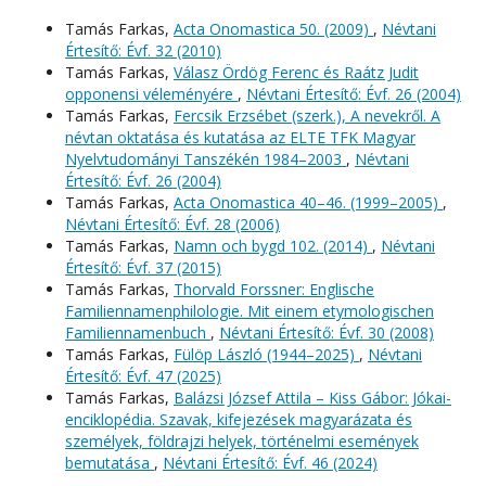
Tamás Farkas,
Acta Onomastica 50. (2009)
,
Névtani
Értesítő: Évf. 32 (2010)
Tamás Farkas,
Válasz Ördög Ferenc és Raátz Judit
opponensi véleményére
,
Névtani Értesítő: Évf. 26 (2004)
Tamás Farkas,
Fercsik Erzsébet (szerk.), A nevekről. A
névtan oktatása és kutatása az ELTE TFK Magyar
Nyelvtudományi Tanszékén 1984–2003
,
Névtani
Értesítő: Évf. 26 (2004)
Tamás Farkas,
Acta Onomastica 40–46. (1999–2005)
,
Névtani Értesítő: Évf. 28 (2006)
Tamás Farkas,
Namn och bygd 102. (2014)
,
Névtani
Értesítő: Évf. 37 (2015)
Tamás Farkas,
Thorvald Forssner: Englische
Familiennamenphilologie. Mit einem etymologischen
Familiennamenbuch
,
Névtani Értesítő: Évf. 30 (2008)
Tamás Farkas,
Fülöp László (1944–2025)
,
Névtani
Értesítő: Évf. 47 (2025)
Tamás Farkas,
Balázsi József Attila – Kiss Gábor: Jókai-
enciklopédia. Szavak, kifejezések magyarázata és
személyek, földrajzi helyek, történelmi események
bemutatása
,
Névtani Értesítő: Évf. 46 (2024)