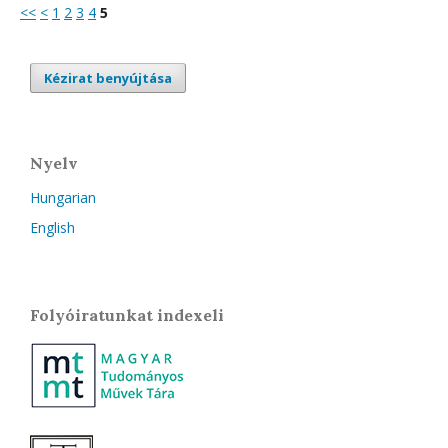
<<
<
1
2
3
4
5
Kézirat benyújtása
Nyelv
Hungarian
English
Folyóiratunkat indexeli