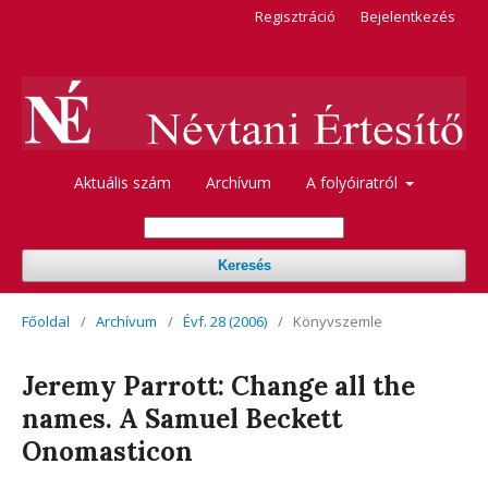
Regisztráció
Bejelentkezés
Aktuális szám
Archívum
A folyóiratról
Keresés
Főoldal
/
Archívum
/
Évf. 28 (2006)
/
Könyvszemle
Jeremy Parrott: Change all the
names. A Samuel Beckett
Onomasticon