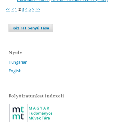
<<
<
1
2
3
4
5
>
>>
Kézirat benyújtása
Nyelv
Hungarian
English
Folyóiratunkat indexeli