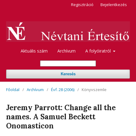
Regisztráció
Bejelentkezés
Aktuális szám
Archívum
A folyóiratról
Keresés
Főoldal
/
Archívum
/
Évf. 28 (2006)
/
Könyvszemle
Jeremy Parrott: Change all the
names. A Samuel Beckett
Onomasticon