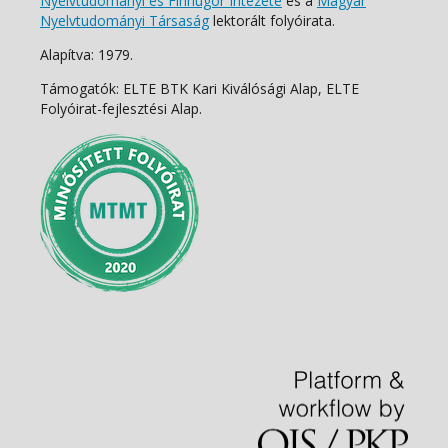
Nyelvtudományi és Finnugor Intézete
és a
Magyar
Nyelvtudományi Társaság
lektorált folyóirata.
Alapítva: 1979.
Támogatók: ELTE BTK Kari Kiválósági Alap, ELTE
Folyóirat-fejlesztési Alap.