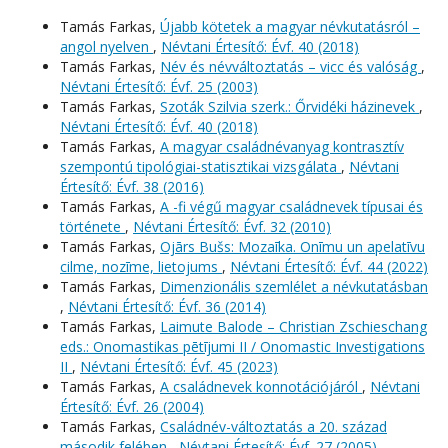
Tamás Farkas,
Újabb kötetek a magyar névkutatásról –
angol nyelven
,
Névtani Értesítő: Évf. 40 (2018)
Tamás Farkas,
Név és névváltoztatás – vicc és valóság
,
Névtani Értesítő: Évf. 25 (2003)
Tamás Farkas,
Szoták Szilvia szerk.: Őrvidéki házinevek
,
Névtani Értesítő: Évf. 40 (2018)
Tamás Farkas,
A magyar családnévanyag kontrasztív
szempontú tipológiai-statisztikai vizsgálata
,
Névtani
Értesítő: Évf. 38 (2016)
Tamás Farkas,
A -fi végű magyar családnevek típusai és
története
,
Névtani Értesítő: Évf. 32 (2010)
Tamás Farkas,
Ojārs Bušs: Mozaīka. Onīmu un apelatīvu
cilme, nozīme, lietojums
,
Névtani Értesítő: Évf. 44 (2022)
Tamás Farkas,
Dimenzionális szemlélet a névkutatásban
,
Névtani Értesítő: Évf. 36 (2014)
Tamás Farkas,
Laimute Balode – Christian Zschieschang
eds.: Onomastikas pētījumi II / Onomastic Investigations
II
,
Névtani Értesítő: Évf. 45 (2023)
Tamás Farkas,
A családnevek konnotációjáról
,
Névtani
Értesítő: Évf. 26 (2004)
Tamás Farkas,
Családnév-változtatás a 20. század
második felében
,
Névtani Értesítő: Évf. 27 (2005)