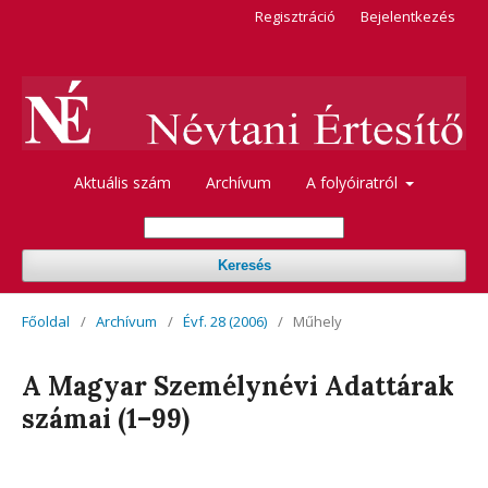
Regisztráció
Bejelentkezés
Aktuális szám
Archívum
A folyóiratról
Keresés
Főoldal
/
Archívum
/
Évf. 28 (2006)
/
Műhely
A Magyar Személynévi Adattárak
számai (1–99)