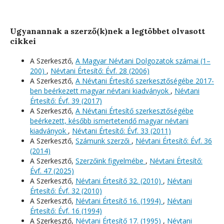
Ugyanannak a szerző(k)nek a legtöbbet olvasott
cikkei
A Szerkesztő,
A Magyar Névtani Dolgozatok számai (1–
200)
,
Névtani Értesítő: Évf. 28 (2006)
A Szerkesztő,
A Névtani Értesítő szerkesztőségébe 2017-
ben beérkezett magyar névtani kiadványok
,
Névtani
Értesítő: Évf. 39 (2017)
A Szerkesztő,
A Névtani Értesítő szerkesztőségébe
beérkezett, később ismertetendő magyar névtani
kiadványok
,
Névtani Értesítő: Évf. 33 (2011)
A Szerkesztő,
Számunk szerzői
,
Névtani Értesítő: Évf. 36
(2014)
A Szerkesztő,
Szerzőink figyelmébe
,
Névtani Értesítő:
Évf. 47 (2025)
A Szerkesztő,
Névtani Értesítő 32. (2010)
,
Névtani
Értesítő: Évf. 32 (2010)
A Szerkesztő,
Névtani Értesítő 16. (1994)
,
Névtani
Értesítő: Évf. 16 (1994)
A Szerkesztő,
Névtani Értesítő 17. (1995)
,
Névtani