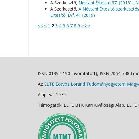
A Szerkesztő,
Névtani Értesítő 37. (2015)
,
N
A Szerkesztő,
A Névtani Értesítő szerkeszt
Értesítő: Évf. 41 (2019)
<<
<
1
2
3
4
5
6
7
8
9
>
>>
ISSN 0139-2190 (nyomtatott), ISSN 2064-7484 (on
Az
ELTE Eötvös Loránd Tudományegyetem Magyar
Alapítva: 1979.
Támogatók: ELTE BTK Kari Kiválósági Alap, ELTE Fo