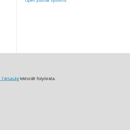
Open Journal Systems
 Társaság
lektorált folyóirata.