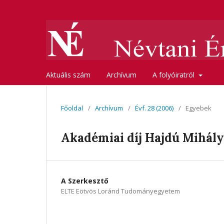
Aktuális szám
Archívum
A folyóiratról
Főoldal
/
Archívum
/
Évf. 28 (2006)
/
Egyebek
Akadémiai díj Hajdú Mihál
A Szerkesztő
ELTE Eötvös Loránd Tudományegyetem