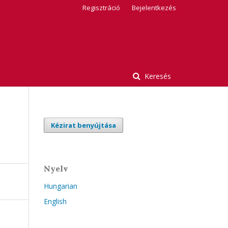
Regisztráció
Bejelentkezés
Keresés
Kézirat benyújtása
Nyelv
Hungarian
English