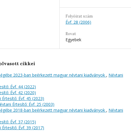
Folyóirat szám
Évf. 28 (2006)
Rovat
Egyebek
olvasott cikkei
őségébe 2023-ban beérkezett magyar névtani kiadványok
,
Névtani
sítő: Évf. 44 (2022)
sítő: Évf. 42 (2020)
 Értesítő: Évf. 45 (2023)
évtani Értesítő: Évf. 25 (2003)
őségébe 2018-ban beérkezett magyar névtani kiadványok
,
Névtani
sítő: Évf. 37 (2015)
 Értesítő: Évf. 39 (2017)