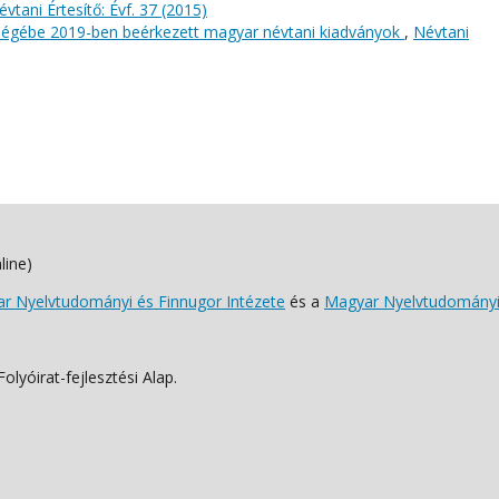
évtani Értesítő: Évf. 37 (2015)
őségébe 2019-ben beérkezett magyar névtani kiadványok
,
Névtani
line)
 Nyelvtudományi és Finnugor Intézete
és a
Magyar Nyelvtudományi
lyóirat-fejlesztési Alap.