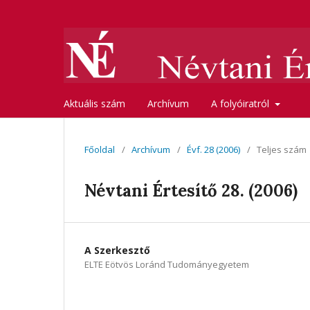
Aktuális szám
Archívum
A folyóiratról
Főoldal
/
Archívum
/
Évf. 28 (2006)
/
Teljes szám
Névtani Értesítő 28. (2006)
A Szerkesztő
ELTE Eötvös Loránd Tudományegyetem