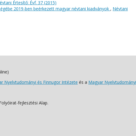
évtani Értesítő: Évf. 37 (2015)
őségébe 2019-ben beérkezett magyar névtani kiadványok
,
Névtani
line)
 Nyelvtudományi és Finnugor Intézete
és a
Magyar Nyelvtudományi
lyóirat-fejlesztési Alap.