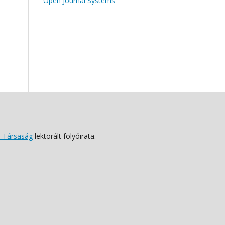
Open Journal Systems
 Társaság
lektorált folyóirata.