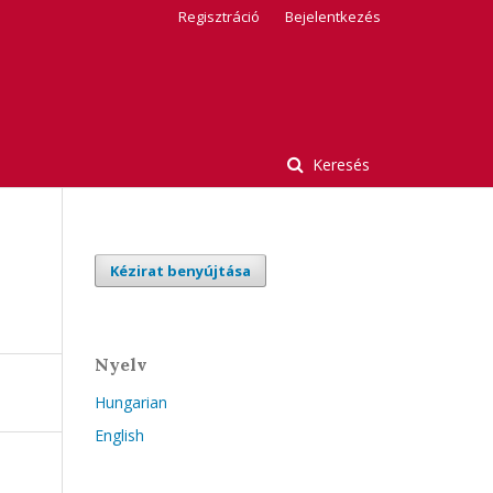
Regisztráció
Bejelentkezés
Keresés
Kézirat benyújtása
Nyelv
Hungarian
English