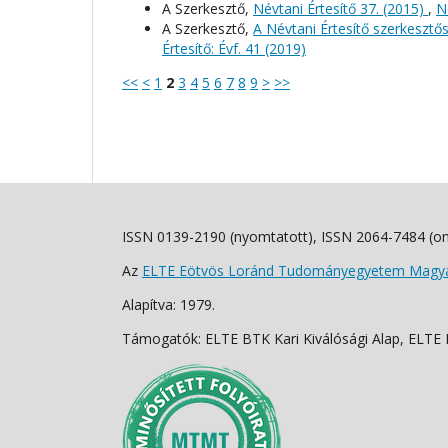
A Szerkesztő,
Névtani Értesítő 37. (2015)
,
N
A Szerkesztő,
A Névtani Értesítő szerkeszt
Értesítő: Évf. 41 (2019)
<<
<
1
2
3
4
5
6
7
8
9
>
>>
ISSN 0139-2190 (nyomtatott), ISSN 2064-7484 (on
Az
ELTE Eötvös Loránd Tudományegyetem Magyar
Alapítva: 1979.
Támogatók: ELTE BTK Kari Kiválósági Alap, ELTE Fo