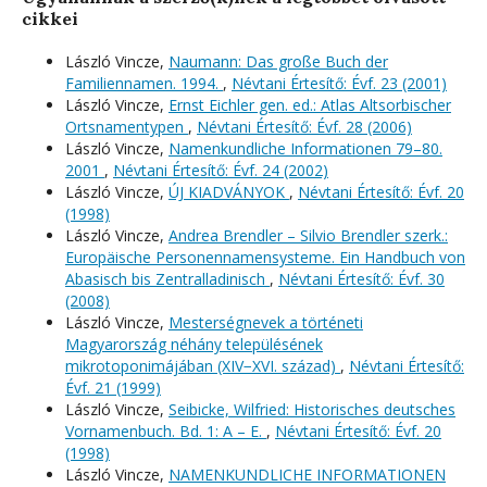
cikkei
László Vincze,
Naumann: Das große Buch der
Familiennamen. 1994.
,
Névtani Értesítő: Évf. 23 (2001)
László Vincze,
Ernst Eichler gen. ed.: Atlas Altsorbischer
Ortsnamentypen
,
Névtani Értesítő: Évf. 28 (2006)
László Vincze,
Namenkundliche Informationen 79–80.
2001
,
Névtani Értesítő: Évf. 24 (2002)
László Vincze,
ÚJ KIADVÁNYOK
,
Névtani Értesítő: Évf. 20
(1998)
László Vincze,
Andrea Brendler – Silvio Brendler szerk.:
Europäische Personennamensysteme. Ein Handbuch von
Abasisch bis Zentralladinisch
,
Névtani Értesítő: Évf. 30
(2008)
László Vincze,
Mesterségnevek a történeti
Magyarország néhány településének
mikrotoponimájában (XIV−XVI. század)
,
Névtani Értesítő:
Évf. 21 (1999)
László Vincze,
Seibicke, Wilfried: Historisches deutsches
Vornamenbuch. Bd. 1: A – E.
,
Névtani Értesítő: Évf. 20
(1998)
László Vincze,
NAMENKUNDLICHE INFORMATIONEN