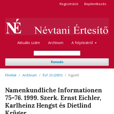
Regisztráció
Bejelentkezés
Aktuális szám
Archívum
A folyóiratról
Keresés
Főoldal
/
Archívum
/
Évf. 23 (2001)
/
Figyelő
Namenkundliche Informationen
75–76. 1999. Szerk. Ernst Eichler,
Karlheinz Hengst és Dietlind
Krüger