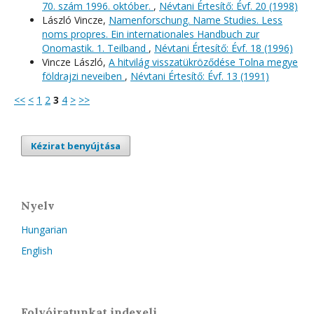
70. szám 1996. október.
,
Névtani Értesítő: Évf. 20 (1998)
László Vincze,
Namenforschung. Name Studies. Less
noms propres. Ein internationales Handbuch zur
Onomastik. 1. Teilband
,
Névtani Értesítő: Évf. 18 (1996)
Vincze László,
A hitvilág visszatükröződése Tolna megye
földrajzi neveiben
,
Névtani Értesítő: Évf. 13 (1991)
<<
<
1
2
3
4
>
>>
Kézirat benyújtása
Nyelv
Hungarian
English
Folyóiratunkat indexeli