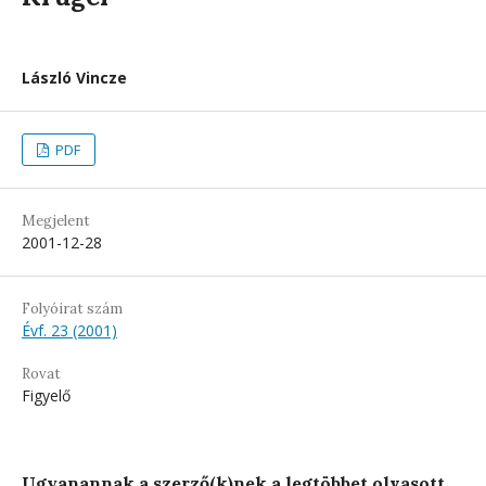
László Vincze
PDF
Megjelent
2001-12-28
Folyóirat szám
Évf. 23 (2001)
Rovat
Figyelő
Ugyanannak a szerző(k)nek a legtöbbet olvasott