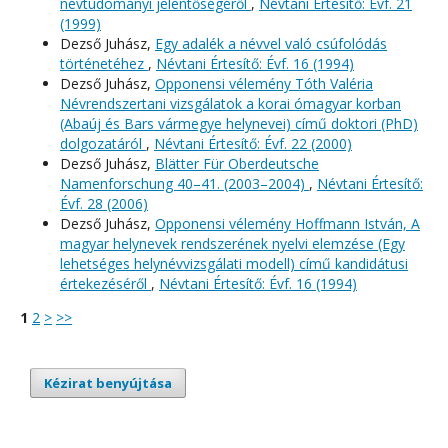
névtudományi jelentőségéről
,
Névtani Értesítő: Évf. 21
(1999)
Dezső Juhász,
Egy adalék a névvel való csúfolódás
történetéhez
,
Névtani Értesítő: Évf. 16 (1994)
Dezső Juhász,
Opponensi vélemény Tóth Valéria
Névrendszertani vizsgálatok a korai ómagyar korban
(Abaúj és Bars vármegye helynevei) című doktori (PhD)
dolgozatáról
,
Névtani Értesítő: Évf. 22 (2000)
Dezső Juhász,
Blätter Für Oberdeutsche
Namenforschung 40–41. (2003–2004)
,
Névtani Értesítő:
Évf. 28 (2006)
Dezső Juhász,
Opponensi vélemény Hoffmann István, A
magyar helynevek rendszerének nyelvi elemzése (Egy
lehetséges helynévvizsgálati modell) című kandidátusi
értekezéséről
,
Névtani Értesítő: Évf. 16 (1994)
1
2
>
>>
Kézirat benyújtása