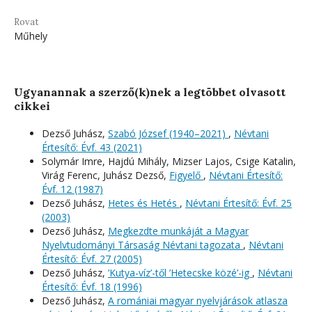
Rovat
Műhely
Ugyanannak a szerző(k)nek a legtöbbet olvasott
cikkei
Dezső Juhász,
Szabó József (1940–2021)
,
Névtani
Értesítő: Évf. 43 (2021)
Solymár Imre, Hajdú Mihály, Mizser Lajos, Csige Katalin,
Virág Ferenc, Juhász Dezső,
Figyelő
,
Névtani Értesítő:
Évf. 12 (1987)
Dezső Juhász,
Hetes és Hetés
,
Névtani Értesítő: Évf. 25
(2003)
Dezső Juhász,
Megkezdte munkáját a Magyar
Nyelvtudományi Társaság Névtani tagozata
,
Névtani
Értesítő: Évf. 27 (2005)
Dezső Juhász,
’Kutya-víz’-től ’Hetecske közé’-ig
,
Névtani
Értesítő: Évf. 18 (1996)
Dezső Juhász,
A romániai magyar nyelvjárások atlasza