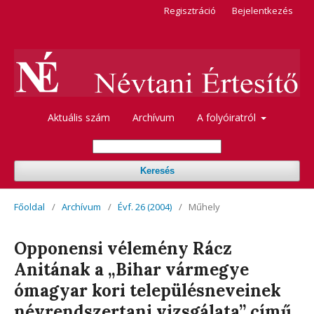
Regisztráció
Bejelentkezés
Aktuális szám
Archívum
A folyóiratról
Keresés
Főoldal
/
Archívum
/
Évf. 26 (2004)
/
Műhely
Opponensi vélemény Rácz
Anitának a „Bihar vármegye
ómagyar kori településneveinek
névrendszertani vizsgálata” című