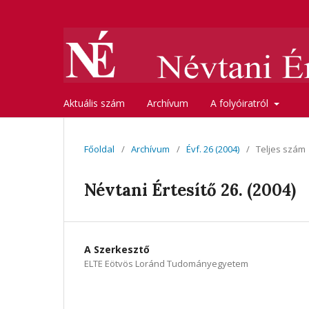
Aktuális szám
Archívum
A folyóiratról
Főoldal
/
Archívum
/
Évf. 26 (2004)
/
Teljes szám
Névtani Értesítő 26. (2004)
A Szerkesztő
ELTE Eötvös Loránd Tudományegyetem