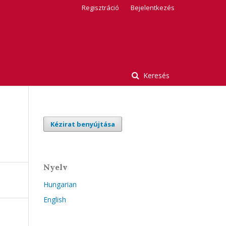
Regisztráció
Bejelentkezés
Keresés
Kézirat benyújtása
Nyelv
Hungarian
English