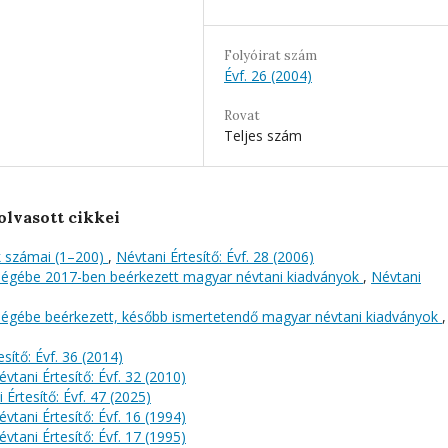
Folyóirat szám
Évf. 26 (2004)
Rovat
Teljes szám
olvasott cikkei
 számai (1–200)
,
Névtani Értesítő: Évf. 28 (2006)
őségébe 2017-ben beérkezett magyar névtani kiadványok
,
Névtani
őségébe beérkezett, később ismertetendő magyar névtani kiadványok
,
sítő: Évf. 36 (2014)
évtani Értesítő: Évf. 32 (2010)
 Értesítő: Évf. 47 (2025)
évtani Értesítő: Évf. 16 (1994)
évtani Értesítő: Évf. 17 (1995)