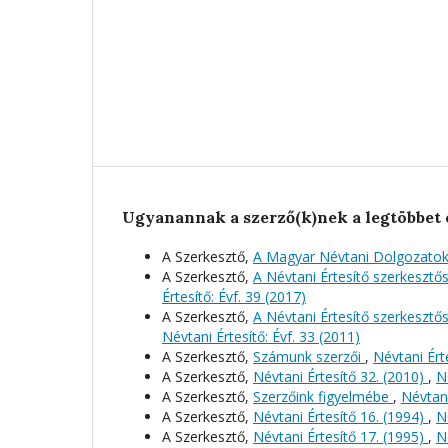
Ugyanannak a szerző(k)nek a legtöbbet 
A Szerkesztő,
A Magyar Névtani Dolgozatok
A Szerkesztő,
A Névtani Értesítő szerkeszt
Értesítő: Évf. 39 (2017)
A Szerkesztő,
A Névtani Értesítő szerkeszt
Névtani Értesítő: Évf. 33 (2011)
A Szerkesztő,
Számunk szerzői
,
Névtani Érte
A Szerkesztő,
Névtani Értesítő 32. (2010)
,
N
A Szerkesztő,
Szerzőink figyelmébe
,
Névtani
A Szerkesztő,
Névtani Értesítő 16. (1994)
,
N
A Szerkesztő,
Névtani Értesítő 17. (1995)
,
N