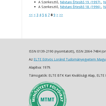
A Szerkesztő,
Névtani Értesítő 19. (1997)
,
N
A Szerkesztő,
Névtani Értesítő 18. (1996)
,
N
<<
<
3
4
5
6
7
8
9
>
>>
ISSN 0139-2190 (nyomtatott), ISSN 2064-7484 (on
Az
ELTE Eötvös Loránd Tudományegyetem Magyar
Alapítva: 1979.
Támogatók: ELTE BTK Kari Kiválósági Alap, ELTE Fo