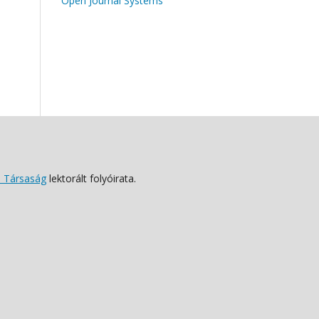
Open Journal Systems
 Társaság
lektorált folyóirata.