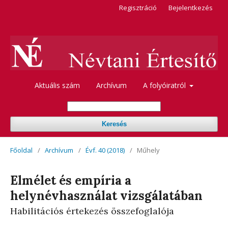
Regisztráció
Bejelentkezés
Aktuális szám
Archívum
A folyóiratról
Keresés
Főoldal
/
Archívum
/
Évf. 40 (2018)
/
Műhely
Elmélet és empíria a
helynévhasználat vizsgálatában
Habilitációs értekezés összefoglalója