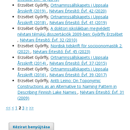
Erzsébet Győrffy,
Ortnamnssällskapets i Uppsala
årsskrift (2019)
,
Névtani Értesítő: Évf. 42 (2020)
Erzsébet Győrffy,
Ortnamnssällskapets i Uppsala
Årsskrift (2018)
,
Névtani Értesítő: Évf. 41 (2019)
Erzsébet Győrffy,
A doktori iskolákban megvédett
névtani témájú disszertációk 2009-ben: Győrffy Erzsébet
,
Névtani Értesítő: Évf. 32 (2010)
Erzsébet Győrffy,
Nordisk tidskrift för socioonomastik 2.
(2022)
,
Névtani Értesítő: Évf. 45 (2023)
Erzsébet Győrffy,
Ortnamnssällskapets i Uppsala
Årsskrift (2014)
,
Névtani Értesítő: Évf. 37 (2015)
Erzsébet Győrffy,
Ortnamnssällskapets i Uppsala
Årsskrift (2016)
,
Névtani Értesítő: Évf. 39 (2017)
Erzsébet Győrffy,
Antti Leino: On Toponymic
Constructions as an Alternative to Naming Pattern in
Describing Finnish Lake Names
,
Névtani Értesítő: Évf. 31
(2009)
<<
<
1
2
3
>
>>
Kézirat benyújtása