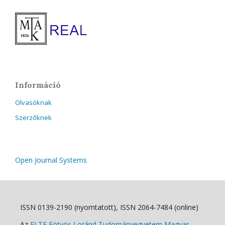
Információ
Olvasóknak
Szerzőknek
Open Journal Systems
ISSN 0139-2190 (nyomtatott), ISSN 2064-7484 (online)
Az
ELTE Eötvös Loránd Tudományegyetem Magyar