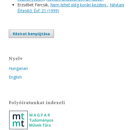
Erzsébet Fercsik,
Nem lehet elég korán kezdeni
,
Névtani
Értesítő: Évf. 21 (1999)
Kézirat benyújtása
Nyelv
Hungarian
English
Folyóiratunkat indexeli