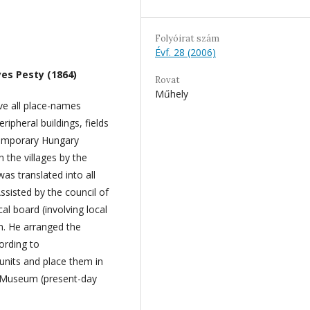
Folyóirat szám
Évf. 28 (2006)
yes Pesty (1864)
Rovat
Műhely
ave all place-names
ipheral buildings, fields
temporary Hungary
n the villages by the
as translated into all
ssisted by the council of
l board (involving local
. He arranged the
ording to
units and place them in
l Museum (present-day