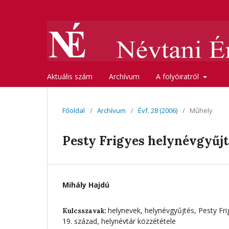
Aktuális szám
Archívum
A folyóiratról
Főoldal
/
Archívum
/
Évf. 28 (2006)
/
Műhely
Pesty Frigyes helynévgyűj
Mihály Hajdú
helynevek, helynévgyűjtés, Pesty Fr
Kulcsszavak:
19. század, helynévtár közzététele