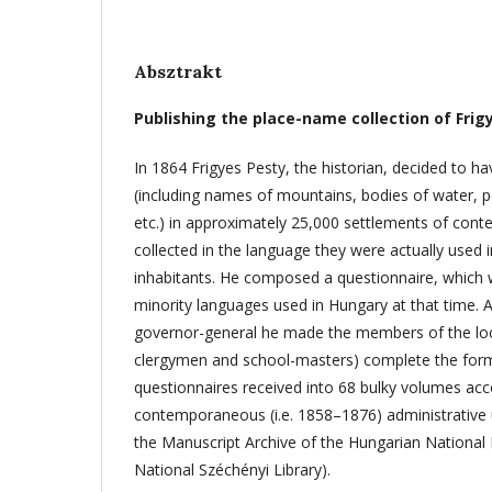
Absztrakt
Publishing the place-name collection of Frig
In 1864 Frigyes Pesty, the historian, decided to h
(including names of mountains, bodies of water, per
etc.) in approximately 25,000 settlements of con
collected in the language they were actually used i
inhabitants. He composed a questionnaire, which w
minority languages used in Hungary at that time. A
governor-general he made the members of the loca
clergymen and school-masters) complete the form
questionnaires received into 68 bulky volumes acc
contemporaneous (i.e. 1858–1876) administrative 
the Manuscript Archive of the Hungarian Nationa
National Széchényi Library).