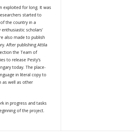
exploited for long. It was
 researchers started to
 of the country in a
enthusiastic scholars’
re also made to publish
. After publishing Attila
lection the Team of
es to release Pesty’s
ungary today. The place-
nguage in literal copy to
n as well as other
rk in progress and tasks
ginning of the project.