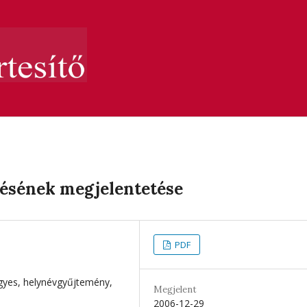
tésének megjelentetése
PDF
igyes, helynévgyűjtemény,
Megjelent
2006-12-29