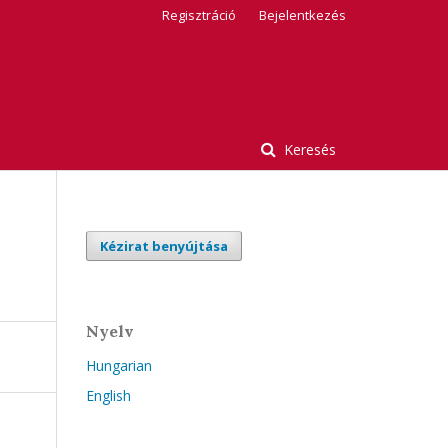
Regisztráció
Bejelentkezés
Keresés
Kézirat benyújtása
Nyelv
Hungarian
English