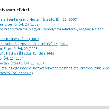
olvasott cikkei
lata Szentendrén
,
Névtani Értesítő: Évf. 22 (2000)
ni Értesítő: Évf. 24 (2002)
sti sorozatairól: Magyar Személynévi Adattárak, Magyar Névtani
ni Értesítő: Évf. 23 (2001)
Fölvidékről
,
Névtani Értesítő: Évf. 26 (2004)
i Értesítő: Évf. 25 (2003)
sa”
,
Névtani Értesítő: Évf. 20 (1998)
ő: Évf. 26 (2004)
évtani Értesítő: Évf. 26 (2004)
 írás- és ejtésmódja. Köznyelvünkben használt mai államneveink (kül
tesítő: Évf. 27 (2005)