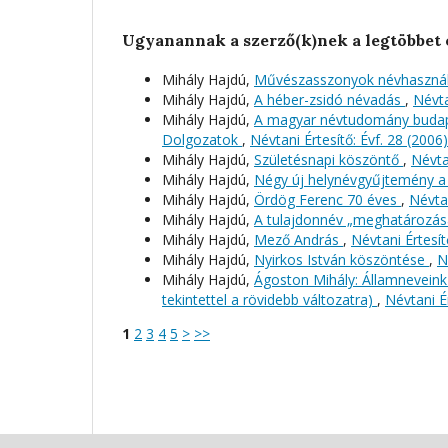
Ugyanannak a szerző(k)nek a legtöbbet 
Mihály Hajdú,
Művészasszonyok névhaszná
Mihály Hajdú,
A héber-zsidó névadás
,
Névta
Mihály Hajdú,
A magyar névtudomány budape
Dolgozatok
,
Névtani Értesítő: Évf. 28 (2006)
Mihály Hajdú,
Születésnapi köszöntő
,
Névta
Mihály Hajdú,
Négy új helynévgyűjtemény a 
Mihály Hajdú,
Ördög Ferenc 70 éves
,
Névtan
Mihály Hajdú,
A tulajdonnév „meghatározá
Mihály Hajdú,
Mező András
,
Névtani Értesít
Mihály Hajdú,
Nyirkos István köszöntése
,
N
Mihály Hajdú,
Ágoston Mihály: Államneveink
tekintettel a rövidebb változatra)
,
Névtani Ér
1
2
3
4
5
>
>>