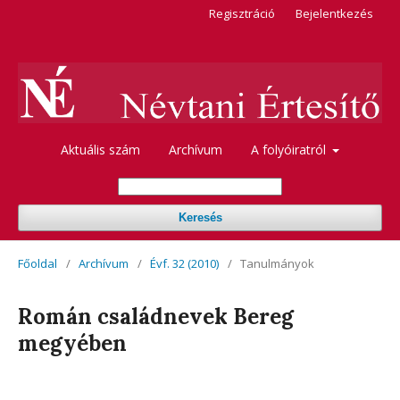
Regisztráció
Bejelentkezés
Aktuális szám
Archívum
A folyóiratról
Keresés
Főoldal
/
Archívum
/
Évf. 32 (2010)
/
Tanulmányok
Román családnevek Bereg
megyében