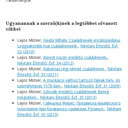
Tanulmányok
Ugyanannak a szerző(k)nek a legtöbbet olvasott
cikkei
Lajos Mizser,
Hajdú Mihály: Családnevek enciklopédiája.
Leggyakoribb mai családneveink
,
Névtani Értesítő: Évf.
32 (2010)
Lajos Mizser,
Beregi ruszin eredetű családnevek
,
Névtani Értesítő: Évf. 34 (2012)
Lajos Mizser,
Rakamaz régi német családnevei
,
Névtani
Értesítő: Évf. 33 (2011)
Lajos Mizser,
A munkácsi várhoz tartozó falvak hely- és
személynevei 1570-ben
,
Névtani Értesítő: Évf. 31 (2009)
Lajos Mizser,
Szlovák eredetű családnevek Bereg
megyében
,
Névtani Értesítő: Évf. 35 (2013)
Lajos Mizser,
Гайналка Фирис: Презвиска мадярского
походзеня при бачванско-сримских Русинох
,
Névtani
Értesítő: Évf. 35 (2013)