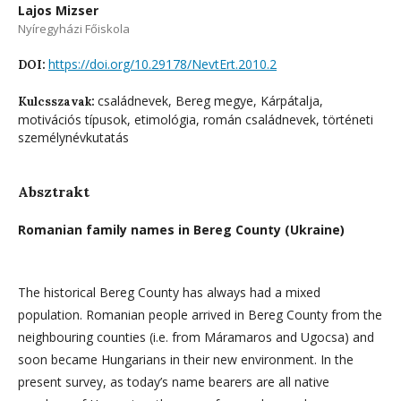
Lajos Mizser
Nyíregyházi Főiskola
https://doi.org/10.29178/NevtErt.2010.2
DOI:
családnevek, Bereg megye, Kárpátalja,
Kulcsszavak:
motivációs típusok, etimológia, román családnevek, történeti
személynévkutatás
Absztrakt
Romanian family names in Bereg County (Ukraine)
The historical Bereg County has always had a mixed
population. Romanian people arrived in Bereg County from the
neighbouring counties (i.e. from Máramaros and Ugocsa) and
soon became Hungarians in their new environment. In the
present survey, as today’s name bearers are all native