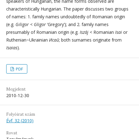
speakers of Hungarian, the name forms observed are
characteristically Hungarian. The paper discusses two groups
of names: 1. family names undoubtedly of Romanian origin
(e.g.
Giligor
<
Gligor
‘Gregory’); and 2. family names
presumably of Romanian origin (e.g.
Iszáj
< Romanian
Isai
or
Ruthenian~Ukrainian
Исаŭ
; both surnames originate from
Isaias
).
PDF
Megjelent
2010-12-30
Folyóirat szám
Évf. 32 (2010)
Rovat