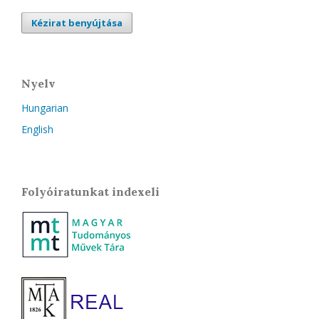
Kézirat benyújtása
Nyelv
Hungarian
English
Folyóiratunkat indexeli