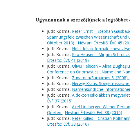
Ugyanannak a szerző(k)nek a legtöbbet 
Judit Kozma,
Peter Ernst – Stephan Gaisbau
Spannungsfeld zwischen Wissenschaft und Ö
Oktober 2018)
,
Névtani Értesítő: Évf. 45 (20
Judit Kozma,
Holdi felszínformák elnevezése
Judit Kozma,
Rita Heuser – Mirjam Schmuck 
Értesítő: Évf. 41 (2019)
Judit Kozma,
Oliviu Felecan – Alina Bugheşi
Conference on Onomastics „Name and Namin
Judit Kozma,
Zunamen/Surnames 3. (2008)
Judit Kozma,
Herwig Kraus: Sowjetrussisch
Judit Kozma,
Namenkundliche Informatione
Judit Kozma,
A doktori iskolákban megvédet
Évf. 37 (2015)
Judit Kozma,
Axel Linsberger: Wiener Perso
Quellen
,
Névtani Értesítő: Évf. 38 (2016)
Judit Kozma,
Peter Gilles – Cristian Kollma
Értesítő: Évf. 38 (2016)