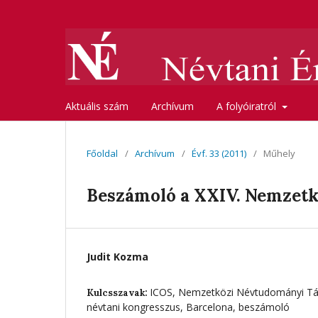
Aktuális szám
Archívum
A folyóiratról
Főoldal
/
Archívum
/
Évf. 33 (2011)
/
Műhely
Beszámoló a XXIV. Nemzet
Judit Kozma
ICOS, Nemzetközi Névtudományi Tá
Kulcsszavak:
névtani kongresszus, Barcelona, beszámoló