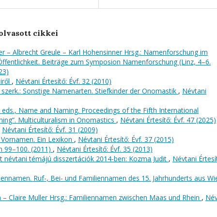
olvasott cikkei
er – Albrecht Greule – Karl Hohensinner Hrsg.: Namenforschung im
ffentlichkeit. Beiträge zum Symposion Namenforschung (Linz, 4–6.
23)
iről
,
Névtani Értesítő: Évf. 32 (2010)
szerk.: Sonstige Namenarten. Stiefkinder der Onomastik
,
Névtani
u eds., Name and Naming. Proceedings of the Fifth International
g”. Multiculturalism in Onomastics
,
Névtani Értesítő: Évf. 47 (2025)
,
Névtani Értesítő: Évf. 31 (2009)
e Vornamen. Ein Lexikon
,
Névtani Értesítő: Évf. 37 (2015)
n 99–100. (2011)
,
Névtani Értesítő: Évf. 35 (2013)
t névtani témájú disszertációk 2014-ben: Kozma Judit
,
Névtani Értesí
nennamen. Ruf-, Bei- und Familiennamen des 15. Jahrhunderts aus Wi
nn – Claire Muller Hrsg.: Familiennamen zwischen Maas und Rhein
,
Név