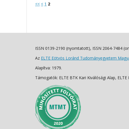
<<
<
1
2
ISSN 0139-2190 (nyomtatott), ISSN 2064-7484 (on
Az
ELTE Eötvös Loránd Tudományegyetem Magyar
Alapítva: 1979.
Támogatók: ELTE BTK Kari Kiválósági Alap, ELTE Fo