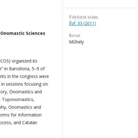
Folyóirat szám
Évf. 33 (2011)
f Onomastic Sciences
Rovat
Műhely
ICOS) organized its
e” in Barcelona, 5–9 of
nts in the congress were
h in sessions focusing on
eory, Onomastics and
s, Toponomastics,
phy, Onomastics and
orms for Information
ocess, and Catalan