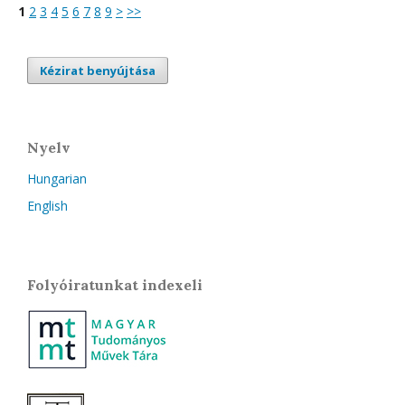
1
2
3
4
5
6
7
8
9
>
>>
Kézirat benyújtása
Nyelv
Hungarian
English
Folyóiratunkat indexeli