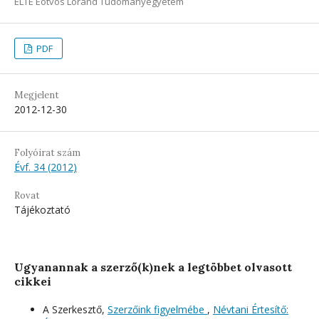
ELTE Eötvös Loránd Tudományegyetem
PDF
Megjelent
2012-12-30
Folyóirat szám
Évf. 34 (2012)
Rovat
Tájékoztató
Ugyanannak a szerző(k)nek a legtöbbet olvasott
cikkei
A Szerkesztő,
Szerzőink figyelmébe
,
Névtani Értesítő: