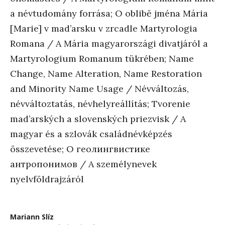
a névtudomány forrása; O oblibĕ jména Mária
[Marie] v mad’arsku v zrcadle Martyrologia
Romana / A Mária magyarországi divatjáról a
Martyrologium Romanum tükrében; Name
Change, Name Alteration, Name Restoration
and Minority Name Usage / Névváltozás,
névváltoztatás, névhelyreállítás; Tvorenie
mad’arských a slovenských priezvisk / A
magyar és a szlovák családnévképzés
összevetése; O геолингвистике
антропонимов / A személynevek
nyelvföldrajzáról
Mariann Slíz