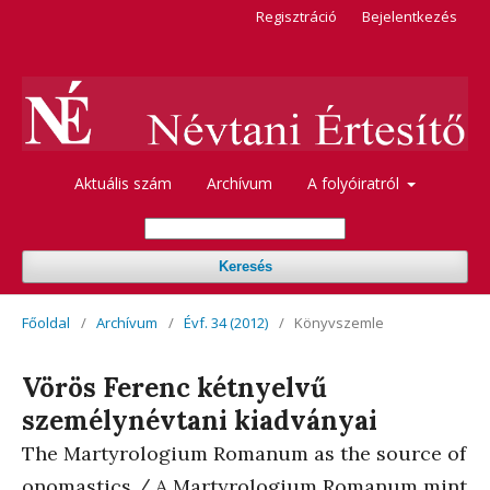
Regisztráció
Bejelentkezés
Aktuális szám
Archívum
A folyóiratról
Keresés
Főoldal
/
Archívum
/
Évf. 34 (2012)
/
Könyvszemle
Vörös Ferenc kétnyelvű
személynévtani kiadványai
The Martyrologium Romanum as the source of
onomastics / A Martyrologium Romanum mint