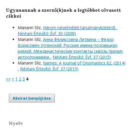
Ugyanannak a szerző(k)nek a legtöbbet olvasott
cikkei
Mariann Slíz,
Három névelméleti tanulmánykötetről
,
Névtani Értesítő: Évf. 30 (2008)
Mariann Slíz,
Анна Феликсовна Литвина – Фёдор
Борисович Успенский: Русские имена половецких
князей. Междинастические контакты сквозь призму
антропонимики
,
Névtani Értesítő: Évf. 37 (2015)
Mariann Slíz,
Names: A Journal of Onomastics 62. (2014)
,
Névtani Értesítő: Évf. 37 (2015)
<<
<
1
2
3
4
Kézirat benyújtása
Nyelv