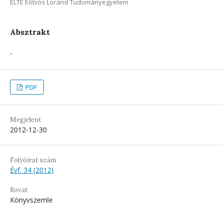
ELTE Eötvös Loránd Tudományegyetem
Absztrakt
-
PDF
Megjelent
2012-12-30
Folyóirat szám
Évf. 34 (2012)
Rovat
Könyvszemle