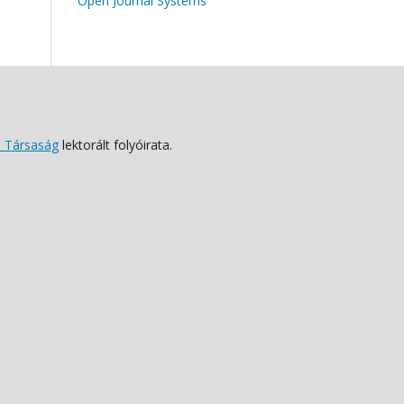
Open Journal Systems
 Társaság
lektorált folyóirata.