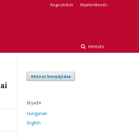
Regisztráció
Bejelentkezés
Keresés
Kézirat benyújtása
ai
Nyelv
Hungarian
English