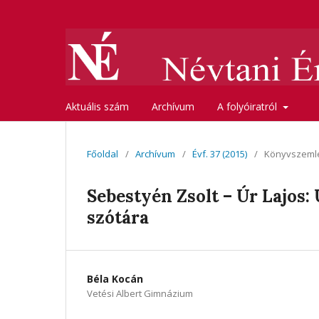
Aktuális szám
Archívum
A folyóiratról
Főoldal
/
Archívum
/
Évf. 37 (2015)
/
Könyvszeml
Sebestyén Zsolt – Úr Lajos
szótára
Béla Kocán
Vetési Albert Gimnázium