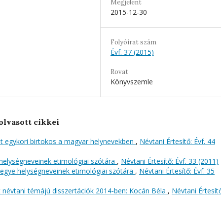
Megjelent
2015-12-30
Folyóirat szám
Évf. 37 (2015)
Rovat
Könyvszemle
olvasott cikkei
nt egykori birtokos a magyar helynevekben
,
Névtani Értesítő: Évf. 44
helységneveinek etimológiai szótára
,
Névtani Értesítő: Évf. 33 (2011)
gye helységneveinek etimológiai szótára
,
Névtani Értesítő: Évf. 35
 névtani témájú disszertációk 2014-ben: Kocán Béla
,
Névtani Értesítő