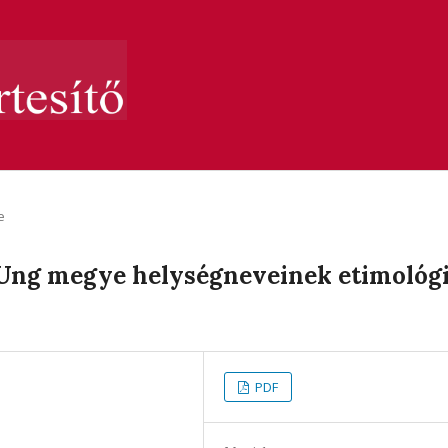
e
: Ung megye helységneveinek etimológi
PDF