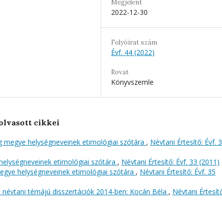
Megjelent
2022-12-30
Folyóirat szám
Évf. 44 (2022)
Rovat
Könyvszemle
olvasott cikkei
ng megye helységneveinek etimológiai szótára
,
Névtani Értesítő: Évf. 
helységneveinek etimológiai szótára
,
Névtani Értesítő: Évf. 33 (2011)
gye helységneveinek etimológiai szótára
,
Névtani Értesítő: Évf. 35
 névtani témájú disszertációk 2014-ben: Kocán Béla
,
Névtani Értesítő