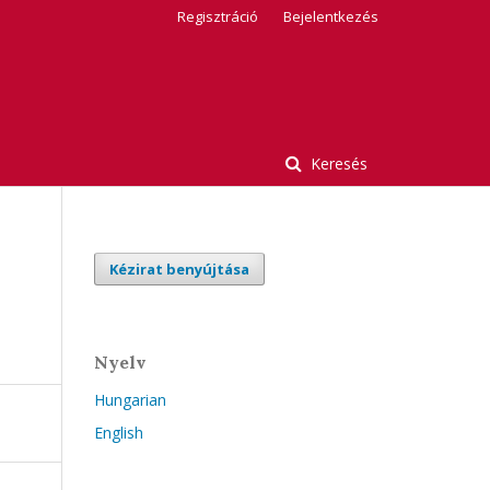
Regisztráció
Bejelentkezés
Keresés
Kézirat benyújtása
Nyelv
Hungarian
English