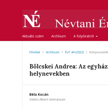
Aktuális szám
Archívum
A folyóiratról
Főoldal
/
Archívum
/
Évf. 44 (2022)
/
Könyvszeml
Bölcskei Andrea: Az egyház
helynevekben
Béla Kocán
Vetési Albert Gimnázium