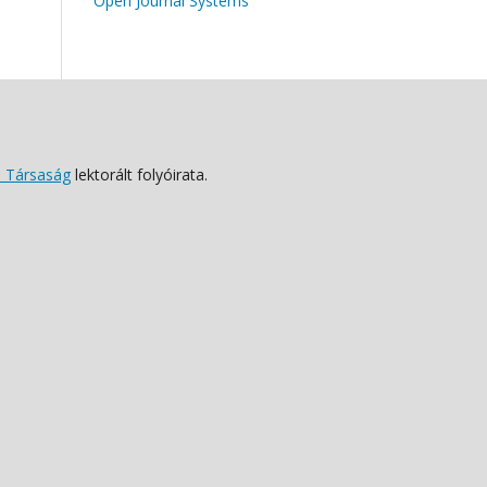
Open Journal Systems
 Társaság
lektorált folyóirata.