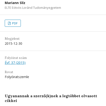
Mariann Slíz
ELTE Eötvös Loránd Tudományegyetem
PDF
Megjelent
2015-12-30
Folyóirat szám
Évf. 37 (2015)
Rovat
Folyóiratszemle
Ugyanannak a szerző(k)nek a legtöbbet olvasott
cikkei