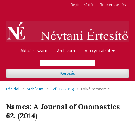
Regisztráció
Bejelentkezés
Aktuális szám
Archívum
A folyóiratról
Keresés
Főoldal
/
Archívum
/
Évf. 37 (2015)
/
Folyóiratszemle
Names: A Journal of Onomastics
62. (2014)