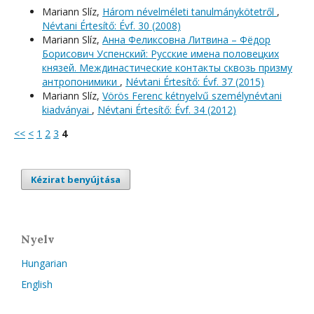
Mariann Slíz,
Három névelméleti tanulmánykötetről
,
Névtani Értesítő: Évf. 30 (2008)
Mariann Slíz,
Анна Феликсовна Литвина – Фёдор
Борисович Успенский: Русские имена половецких
князей. Междинастические контакты сквозь призму
антропонимики
,
Névtani Értesítő: Évf. 37 (2015)
Mariann Slíz,
Vörös Ferenc kétnyelvű személynévtani
kiadványai
,
Névtani Értesítő: Évf. 34 (2012)
<<
<
1
2
3
4
Kézirat benyújtása
Nyelv
Hungarian
English