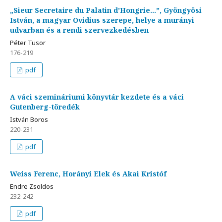
„Sieur Secretaire du Palatin d’Hongrie…”, Gyöngyösi
István, a magyar Ovidius szerepe, helye a murányi
udvarban és a rendi szervezkedésben
Péter Tusor
176-219
pdf
A váci szemináriumi könyvtár kezdete és a váci
Gutenberg-töredék
István Boros
220-231
pdf
Weiss Ferenc, Horányi Elek és Akai Kristóf
Endre Zsoldos
232-242
pdf