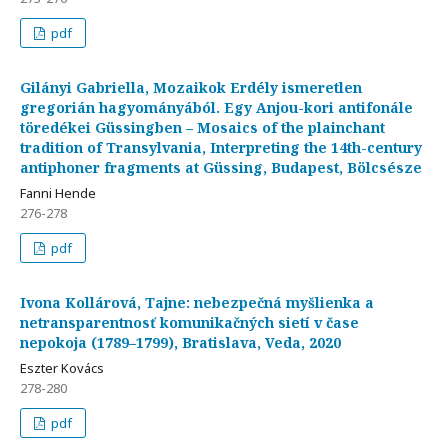
pdf
Gilányi Gabriella, Mozaikok Erdély ismeretlen
gregorián hagyományából. Egy Anjou-kori antifonále
töredékei Güssingben – Mosaics of the plainchant
tradition of Transylvania, Interpreting the 14th-century
antiphoner fragments at Güssing, Budapest, Bölcsésze
Fanni Hende
276-278
pdf
Ivona Kollárová, Tajne: nebezpečná myšlienka a
netransparentnosť komunikačných sietí v čase
nepokoja (1789–1799), Bratislava, Veda, 2020
Eszter Kovács
278-280
pdf