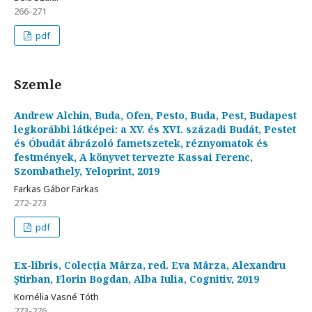
266-271
pdf
Szemle
Andrew Alchin, Buda, Ofen, Pesto, Buda, Pest, Budapest
legkorábbi látképei: a XV. és XVI. századi Budát, Pestet
és Óbudát ábrázoló fametszetek, réznyomatok és
festmények, A könyvet tervezte Kassai Ferenc,
Szombathely, Yeloprint, 2019
Farkas Gábor Farkas
272-273
pdf
Ex-libris, Colecția Mârza, red. Eva Mârza, Alexandru
Ştirban, Florin Bogdan, Alba Iulia, Cognitiv, 2019
Kornélia Vasné Tóth
273-276