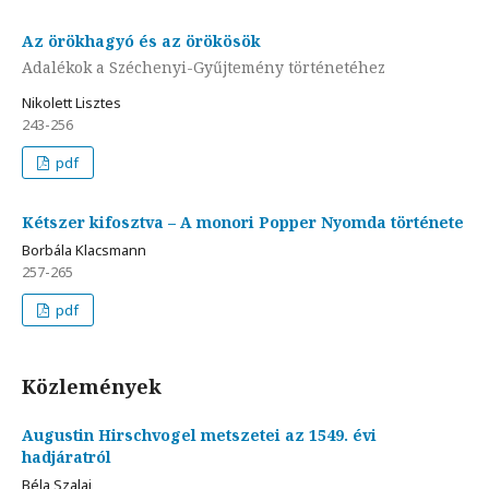
Az örökhagyó és az örökösök
Adalékok a Széchenyi-Gyűjtemény történetéhez
Nikolett Lisztes
243-256
pdf
Kétszer kifosztva – A monori Popper Nyomda története
Borbála Klacsmann
257-265
pdf
Közlemények
Augustin Hirschvogel metszetei az 1549. évi
hadjáratról
Béla Szalai