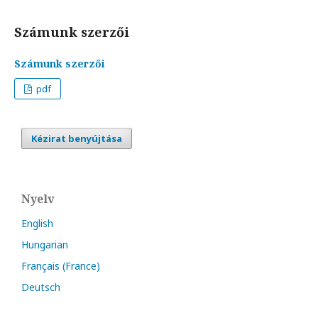
Számunk szerzői
Számunk szerzői
pdf
Kézirat benyújtása
Nyelv
English
Hungarian
Français (France)
Deutsch