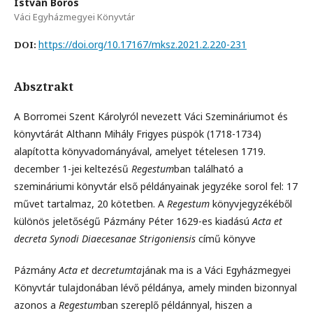
István Boros
Váci Egyházmegyei Könyvtár
https://doi.org/10.17167/mksz.2021.2.220-231
DOI:
Absztrakt
A Borromei Szent Károlyról nevezett Váci Szemináriumot és
könyvtárát Althann Mihály Frigyes püspök (1718-1734)
alapította könyvadományával, amelyet tételesen 1719.
december 1-jei keltezésű
Regestum
ban található a
szemináriumi könyvtár első példányainak jegyzéke sorol fel: 17
művet tartalmaz, 20 kötetben. A
Regestum
könyvjegyzékéből
különös jeletőségű Pázmány Péter 1629-es kiadású
Acta et
decreta Synodi Diaecesanae Strigoniensis
című könyve
Pázmány
Acta et
d
ecretumta
jának ma is a Váci Egyházmegyei
Könyvtár tulajdonában lévő példánya, amely minden bizonnyal
azonos a
Regestum
ban szereplő példánnyal, hiszen a