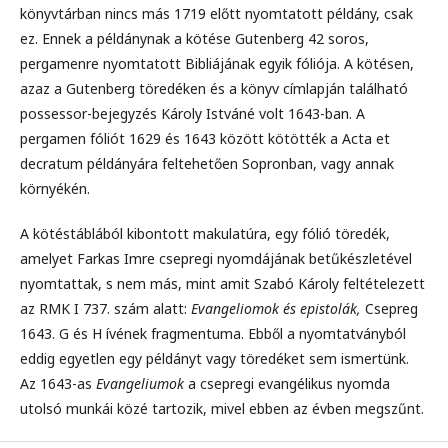
könyvtárban nincs más 1719 előtt nyomtatott példány, csak
ez. Ennek a példánynak a kötése Gutenberg 42 soros,
pergamenre nyomtatott Bibliájának egyik fóliója. A kötésen,
azaz a Gutenberg töredéken és a könyv címlapján található
possessor-bejegyzés Károly Istváné volt 1643-ban. A
pergamen fóliót 1629 és 1643 között kötötték a Acta et
decratum példányára feltehetően Sopronban, vagy annak
környékén.
A kötéstáblából kibontott makulatúra, egy fólió töredék,
amelyet Farkas Imre csepregi nyomdájának betűkészletével
nyomtattak, s nem más, mint amit Szabó Károly feltételezett
az RMK I 737. szám alatt:
Evangeliomok és epistolák,
Csepreg
1643. G és H ívének fragmentuma. Ebből a nyomtatványból
eddig egyetlen egy példányt vagy töredéket sem ismertünk.
Az 1643-as
Evangeliumok
a csepregi evangélikus nyomda
utolsó munkái közé tartozik, mivel ebben az évben megszűnt.