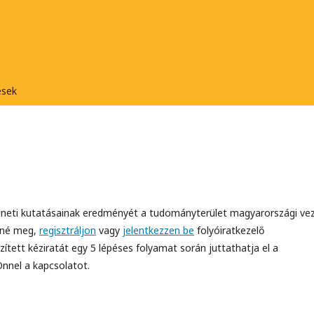
ések
neti kutatásainak eredményét a tudományterület magyarországi ve
tné meg,
regisztráljon
vagy
jelentkezzen be
folyóiratkezelő
zített kéziratát egy 5 lépéses folyamat során juttathatja el a
Önnel a kapcsolatot.