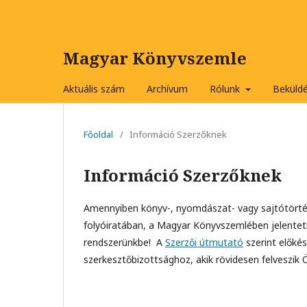
Magyar Könyvszemle
Aktuális szám
Archívum
Rólunk
Beküld
Főoldal
/
Információ Szerzőknek
Információ Szerzőknek
Amennyiben könyv-, nyomdászat- vagy sajtótörté
folyóiratában, a Magyar Könyvszemlében jelente
rendszerünkbe! A
Szerzői útmutató
szerint előkés
szerkesztőbizottsághoz, akik rövidesen felveszik 