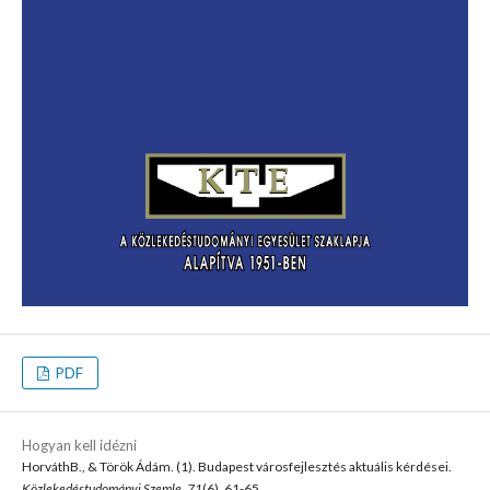
PDF
Hogyan kell idézni
HorváthB., & Török Ádám. (1). Budapest városfejlesztés aktuális kérdései.
Közlekedéstudományi Szemle
,
71
(6), 61-65.