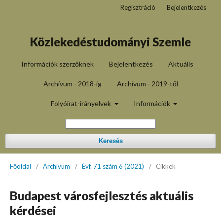
Regisztráció
Bejelentkezés
Közlekedéstudományi Szemle
Információk szerzőknek
Bejelentkezés
Aktuális
Archívum - 2018-ig
Archívum - 2019-től
Folyóirat-irányelvek
Információk
Keresés
Főoldal
/
Archívum
/
Évf. 71 szám 6 (2021)
/
Cikkek
Budapest városfejlesztés aktuális
kérdései