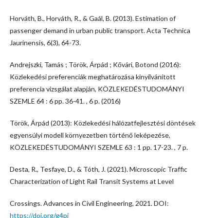
Horváth, B., Horváth, R., & Gaál, B. (2013). Estimation of
passenger demand in urban public transport. Acta Technica
Jaurinensis, 6(3), 64-73.
Andrejszki, Tamás ; Török, Árpád ; Kővári, Botond (2016):
Közlekedési preferenciák meghatározása kinyílvánított
preferencia vizsgálat alapján, KÖZLEKEDÉSTUDOMÁNYI
SZEMLE 64 : 6 pp. 36-41. , 6 p. (2016)
Török, Árpád (2013): Közlekedési hálózatfejlesztési döntések
egyensúlyi modell környezetben történő leképezése,
KÖZLEKEDÉSTUDOMÁNYI SZEMLE 63 : 1 pp. 17-23. , 7 p.
Desta, R., Tesfaye, D., & Tóth, J. (2021). Microscopic Traffic
Characterization of Light Rail Transit Systems at Level
Crossings. Advances in Civil Engineering, 2021. DOI:
https://doi.org/g4pj