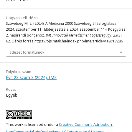
Hogyan kell idézni
Szövetség M. 2. (2024). A Medicina 2000 Szövetség állásfoglalása,
2024. szeptember 11.: Előterjesztés a 2024. szeptember 11-i Közgyűlés
2. napirendi pontjához.
IME Innováció Menedzsment Egészségügy
,
23
(3),
62. Elérés forrás https://ojs.mtak.hu/index.php/ime/article/view/17286
Idézet formátumok
Folyóirat szám
Évf. 23 szám 3 (2024): IME
Rovat
Egyéb
This work is licensed under a
Creative Commons Attribution-
NonCommercial-NoDerivatives 4.0 International License
.