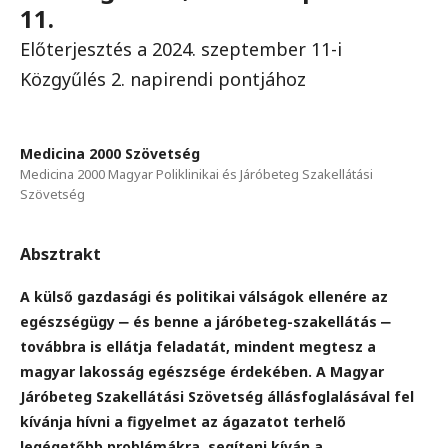
11.
Előterjesztés a 2024. szeptember 11-i
Közgyűlés 2. napirendi pontjához
Medicina 2000 Szövetség
Medicina 2000 Magyar Poliklinikai és Járóbeteg Szakellátási
Szövetség
Absztrakt
A külső gazdasági és politikai válságok ellenére az
egészségügy ‒ és benne a járóbeteg-szakellátás ‒
továbbra is ellátja feladatát, mindent megtesz a
magyar lakosság egészsége érdekében. A Magyar
Járóbeteg Szakellátási Szövetség állásfoglalásával fel
kívánja hívni a figyelmet az ágazatot terhelő
legégetőbb problémákra, segíteni kíván a