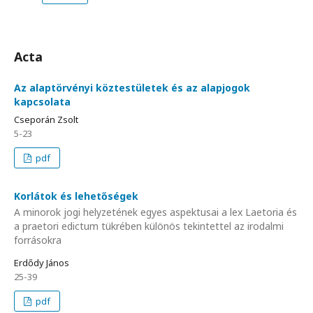
Acta
Az alaptörvényi köztestületek és az alapjogok
kapcsolata
Cseporán Zsolt
5-23
pdf
Korlátok és lehetőségek
A minorok jogi helyzetének egyes aspektusai a lex Laetoria és
a praetori edictum tükrében különös tekintettel az irodalmi
forrásokra
Erdődy János
25-39
pdf