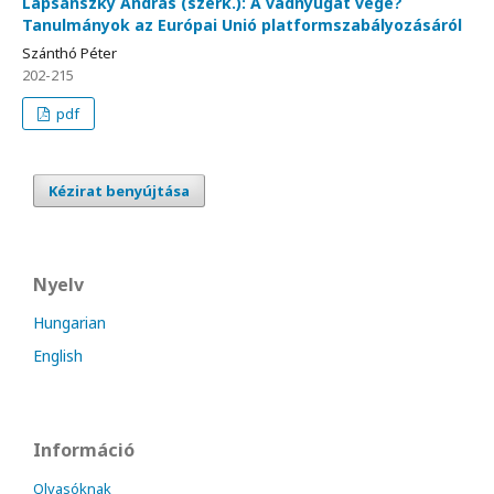
Lapsánszky András (szerk.): A vadnyugat vége?
Tanulmányok az Európai Unió platformszabályozásáról
Szánthó Péter
202-215
pdf
Kézirat benyújtása
Nyelv
Hungarian
English
Információ
Olvasóknak