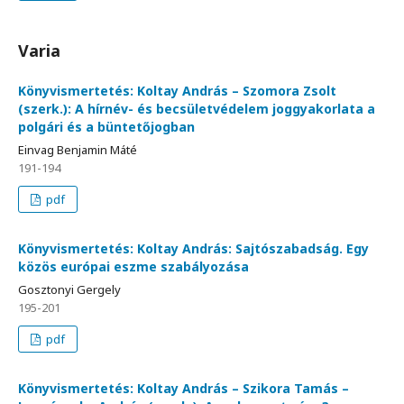
Varia
Könyvismertetés: Koltay András – Szomora Zsolt
(szerk.): A hírnév- és becsületvédelem joggyakorlata a
polgári és a büntetőjogban
Einvag Benjamin Máté
191-194
pdf
Könyvismertetés: Koltay András: Sajtószabadság. Egy
közös európai eszme szabályozása
Gosztonyi Gergely
195-201
pdf
Könyvismertetés: Koltay András – Szikora Tamás –