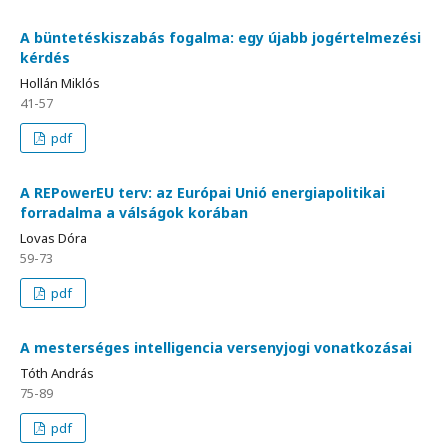
A büntetéskiszabás fogalma: egy újabb jogértelmezési
kérdés
Hollán Miklós
41-57
pdf
A REPowerEU terv: az Európai Unió energiapolitikai
forradalma a válságok korában
Lovas Dóra
59-73
pdf
A mesterséges intelligencia versenyjogi vonatkozásai
Tóth András
75-89
pdf