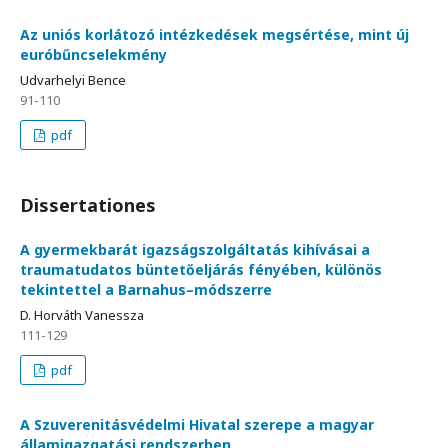
Az uniós korlátozó intézkedések megsértése, mint új
euróbűncselekmény
Udvarhelyi Bence
91-110
pdf
Dissertationes
A gyermekbarát igazságszolgáltatás kihívásai a
traumatudatos büntetőeljárás fényében, különös
tekintettel a Barnahus–módszerre
D. Horváth Vanessza
111-129
pdf
A Szuverenitásvédelmi Hivatal szerepe a magyar
államigazgatási rendszerben