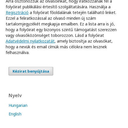
Arra ösztönözzük az olvasóinkat, hogy iratkozzanak fel a
folyóirat publikálási értesítő szolgáltatására. Használja a
Regisztráció
a folyóirat főoldalának tetején található linket.
Ezzel a feliratkozással az olvasó minden új szám
tartalomjegyzékét megkapja emailben. Ez a lista arra is jó,
hogy a folyóirat egy bizonyos szintű támogatást szerezzen
vagy olvasóközönséget toborozzon. Lásd a folyóirat
Adatvédelmi nyilatkozatát
, amely biztosítja az olvasókat,
hogy a nevük és email címük más célokra nem lesznek
felhasználva.
Kézirat benyújtása
Nyelv
Hungarian
English