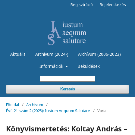
Regisztráció
Bejelentkezés
Aktuális
Archívum (2024-)
Archívum (2006-2023)
Információk
Beküldések
Keresés
Főoldal
/
Archívum
/
Évf. 21 szám 2 (2025): Iustum Aequum Salutare
/
Varia
Könyvismertetés: Koltay András –