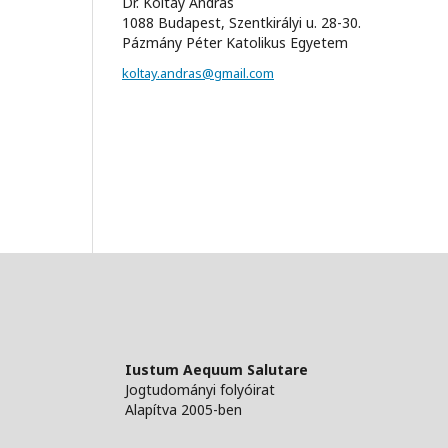
Dr. Koltay András
1088 Budapest, Szentkirályi u. 28-30.
Pázmány Péter Katolikus Egyetem
koltay.andras@gmail.com
Iustum Aequum Salutare
Jogtudományi folyóirat
Alapítva 2005-ben