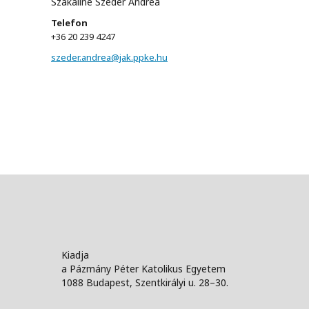
Szakaliné Szeder Andrea
Telefon
+36 20 239 4247
szeder.andrea@jak.ppke.hu
Kiadja
a Pázmány Péter Katolikus Egyetem
1088 Budapest, Szentkirályi u. 28–30.