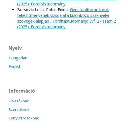
(2025): Fordítástudomány
Borsiczki Lejla, Robin Edina,
Gépi fordítómotorok
teljesítményének vizsgálata különböző szaknyelvi
szövegek alapján
,
Fordítástudomány: Évf. 27 szám 2
(2025): Fordítástudomány
Nyelv
Hungarian
English
Információ
Olvasóknak
Szerzőknek
Könyvtárosoknak