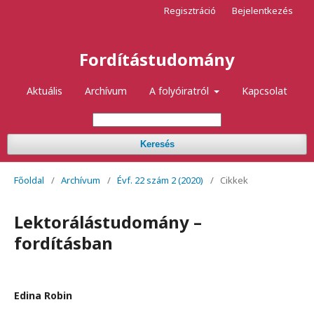
Regisztráció
Bejelentkezés
Fordítástudomány
Aktuális
Archívum
A folyóiratról
Kapcsolat
Keresés
Főoldal
/
Archívum
/
Évf. 22 szám 2 (2020)
/
Cikkek
Lektorálástudomány –
fordításban
Edina Robin