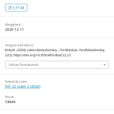
5_FT44
Megjelent
2020-12-11
Hogyan kell idézni
RobinE. (2020). Lektorálástudomány – fordításban.
Fordítástudomány
,
22
(2). https://doi.org/10.35924/fordtud.22.2.5
Idézet formátumok
Folyóirat szám
Évf. 22 szám 2 (2020)
Rovat
Cikkek