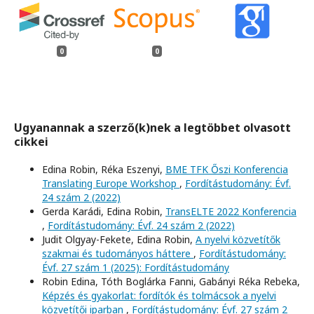
0
0
Ugyanannak a szerző(k)nek a legtöbbet olvasott
cikkei
Edina Robin, Réka Eszenyi,
BME TFK Őszi Konferencia
Translating Europe Workshop
,
Fordítástudomány: Évf.
24 szám 2 (2022)
Gerda Karádi, Edina Robin,
TransELTE 2022 Konferencia
,
Fordítástudomány: Évf. 24 szám 2 (2022)
Judit Olgyay-Fekete, Edina Robin,
A nyelvi közvetítők
szakmai és tudományos háttere
,
Fordítástudomány:
Évf. 27 szám 1 (2025): Fordítástudomány
Robin Edina, Tóth Boglárka Fanni, Gabányi Réka Rebeka,
Képzés és gyakorlat: fordítók és tolmácsok a nyelvi
közvetítői iparban
,
Fordítástudomány: Évf. 27 szám 2