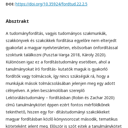
https://doi.org/10.35924/fordtud.22.2.5
DOI:
Absztrakt
A tudományfordítás, vagyis tudományos szakmunkák,
szakkönyvek és szakcikkek fordítása egyelőre nem elterjedt
gyakorlat a magyar nyelvterületen, elsősorban önfordítással
szoktunk találkozni (Pusztai-Varga 2018, Károly 2020).
Különösen igaz ez a fordítástudomány esetében, ahol a
tanulmányokat író fordítás- kutatók maguk is gyakorló
fordítók vagy tolmácsok, így nincs szükségük rá, hogy a
munkájuk mások tolmácsolásában jelenjen meg egy adott
célnyelven. A jelen beszámolóban szereplő
Lektorálástudomány – fordításban (Robin és Zachar 2020)
című tanulmánykötet éppen ezért fontos mérföldkőnek
tekinthető, hiszen egy for- dítástudományi szakcikkeket
magyar fordításban közlő könyvsorozat második, tematikus
köteteként jelent meg. Először is szót ejtek a tanulmánykötet