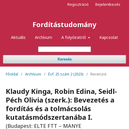
Regisztráció
Bejelentkezés
Fordítástudomány
Aktuális
Archívum
A folyóiratról
Kapcsolat
Keresés
Főoldal
/
Archívum
/
Évf. 25 szám 2 (2023)
/
Recenzió
Klaudy Kinga, Robin Edina, Seidl-
Péch Olivia (szerk.): Bevezetés a
fordítás és a tolmácsolás
kutatásmódszertanába I.
(Budapest: ELTE FTT – MANYE