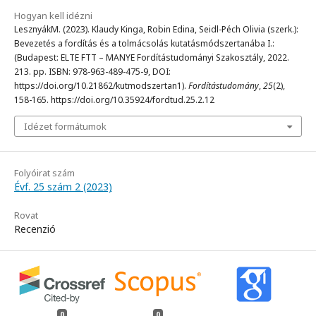
Hogyan kell idézni
LesznyákM. (2023). Klaudy Kinga, Robin Edina, Seidl-Péch Olivia (szerk.):
Bevezetés a fordítás és a tolmácsolás kutatásmódszertanába I.:
(Budapest: ELTE FTT – MANYE Fordítástudományi Szakosztály, 2022.
213. pp. ISBN: 978-963-489-475-9, DOI:
https://doi.org/10.21862/kutmodszertan1).
Fordítástudomány
,
25
(2),
158-165. https://doi.org/10.35924/fordtud.25.2.12
Idézet formátumok
Folyóirat szám
Évf. 25 szám 2 (2023)
Rovat
Recenzió
0
0