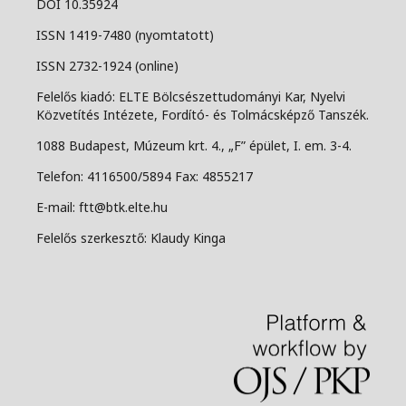
DOI 10.35924
ISSN 1419-7480 (nyomtatott)
ISSN 2732-1924 (online)
Felelős kiadó: ELTE Bölcsészettudományi Kar, Nyelvi
Közvetítés Intézete, Fordító- és Tolmácsképző Tanszék.
1088 Budapest, Múzeum krt. 4., „F” épület, I. em. 3-4.
Telefon: 4116500/5894 Fax: 4855217
E-mail: ftt@btk.elte.hu
Felelős szerkesztő: Klaudy Kinga