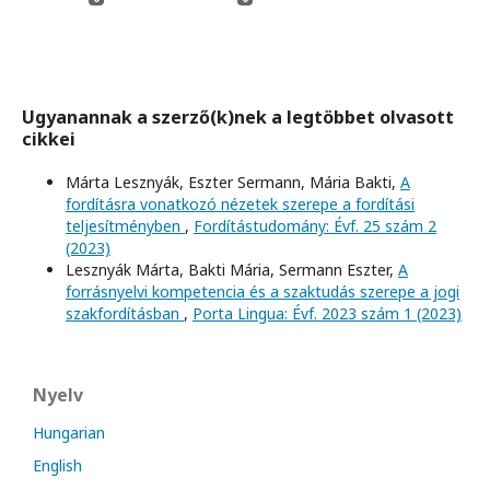
Ugyanannak a szerző(k)nek a legtöbbet olvasott
cikkei
Márta Lesznyák, Eszter Sermann, Mária Bakti,
A
fordításra vonatkozó nézetek szerepe a fordítási
teljesítményben
,
Fordítástudomány: Évf. 25 szám 2
(2023)
Lesznyák Márta, Bakti Mária, Sermann Eszter,
A
forrásnyelvi kompetencia és a szaktudás szerepe a jogi
szakfordításban
,
Porta Lingua: Évf. 2023 szám 1 (2023)
Nyelv
Hungarian
English