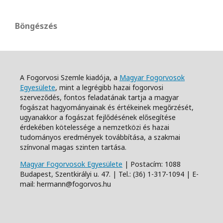
Böngészés
A Fogorvosi Szemle kiadója, a
Magyar Fogorvosok
Egyesülete
, mint a legrégibb hazai fogorvosi
szerveződés, fontos feladatának tartja a magyar
fogászat hagyományainak és értékeinek megőrzését,
ugyanakkor a fogászat fejlődésének elősegítése
érdekében kötelessége a nemzetközi és hazai
tudományos eredmények továbbítása, a szakmai
színvonal magas szinten tartása.
Magyar Fogorvosok Egyesülete
| Postacím: 1088
Budapest, Szentkirályi u. 47. | Tel.: (36) 1-317-1094 | E-
mail: hermann@fogorvos.hu