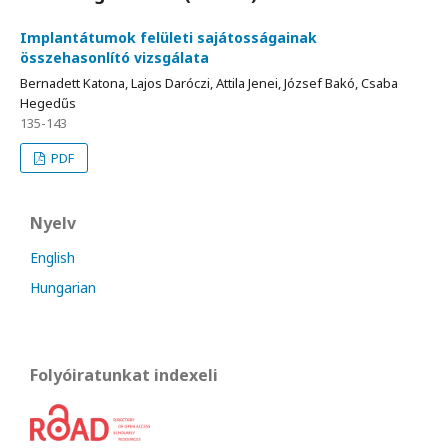
Implantátumok felületi sajátosságainak
összehasonlító vizsgálata
Bernadett Katona, Lajos Daróczi, Attila Jenei, József Bakó, Csaba
Hegedűs
135-143
PDF
Nyelv
English
Hungarian
Folyóiratunkat indexeli