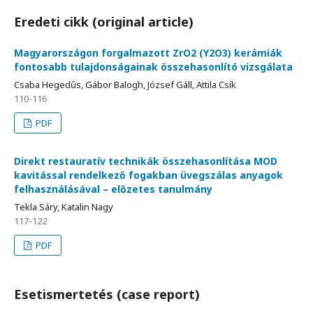
Eredeti cikk (original article)
Magyarországon forgalmazott ZrO2 (Y2O3) kerámiák
fontosabb tulajdonságainak összehasonlító vizsgálata
Csaba Hegedűs, Gábor Balogh, József Gáll, Attila Csík
110-116
PDF
Direkt restauratív technikák összehasonlítása MOD
kavitással rendelkező fogakban üvegszálas anyagok
felhasználásával – előzetes tanulmány
Tekla Sáry, Katalin Nagy
117-122
PDF
Esetismertetés (case report)