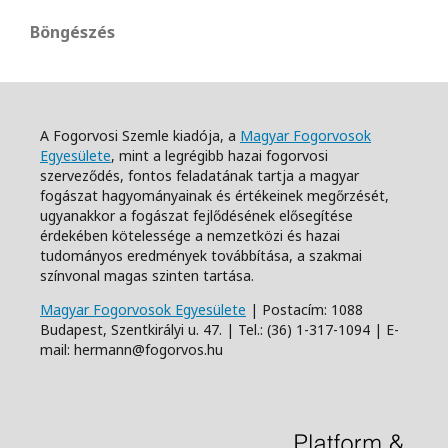
Böngészés
A Fogorvosi Szemle kiadója, a
Magyar Fogorvosok
Egyesülete
, mint a legrégibb hazai fogorvosi
szerveződés, fontos feladatának tartja a magyar
fogászat hagyományainak és értékeinek megőrzését,
ugyanakkor a fogászat fejlődésének elősegítése
érdekében kötelessége a nemzetközi és hazai
tudományos eredmények továbbítása, a szakmai
színvonal magas szinten tartása.
Magyar Fogorvosok Egyesülete
| Postacím: 1088
Budapest, Szentkirályi u. 47. | Tel.: (36) 1-317-1094 | E-
mail: hermann@fogorvos.hu