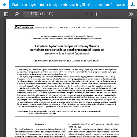
Fiatalkori hydantion terápia okozta ínyfibrózis kombinált parodontális sebészi-ortodonciai kezelése - Esetismertetés és irodalmi összefoglalás