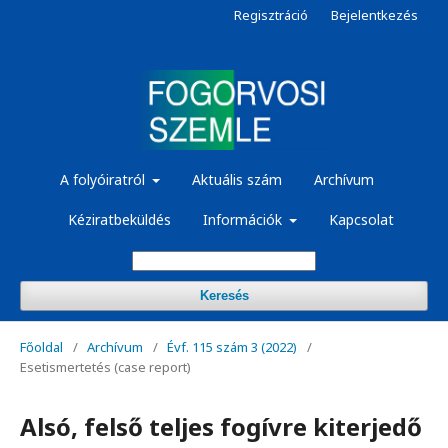
Regisztráció
Bejelentkezés
A folyóiratról
Aktuális szám
Archívum
Kéziratbeküldés
Információk
Kapcsolat
Keresés
Főoldal
/
Archívum
/
Évf. 115 szám 3 (2022)
/
Esetismertetés (case report)
Alsó, felső teljes fogívre kiterjedő