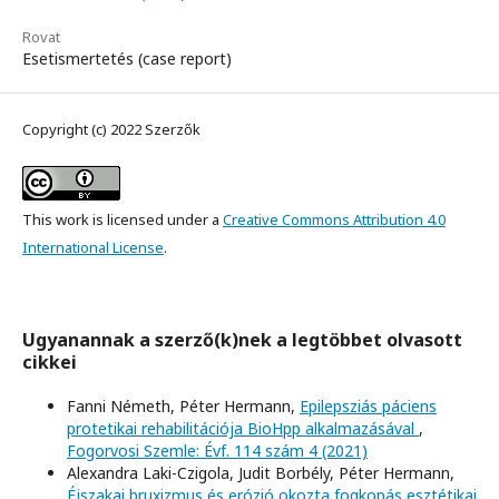
Rovat
Esetismertetés (case report)
Copyright (c) 2022 Szerzők
This work is licensed under a
Creative Commons Attribution 4.0
International License
.
Ugyanannak a szerző(k)nek a legtöbbet olvasott
cikkei
Fanni Németh, Péter Hermann,
Epilepsziás páciens
protetikai rehabilitációja BioHpp alkalmazásával
,
Fogorvosi Szemle: Évf. 114 szám 4 (2021)
Alexandra Laki-Czigola, Judit Borbély, Péter Hermann,
Éjszakai bruxizmus és erózió okozta fogkopás esztétikai