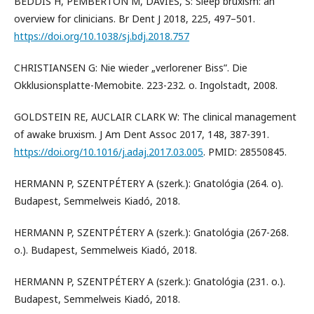
BEDDIS H, PEMBERTON M, DAVIES, S: Sleep bruxism: an
overview for clinicians. Br Dent J 2018, 225, 497–501.
https://doi.org/10.1038/sj.bdj.2018.757
CHRISTIANSEN G: Nie wieder „verlorener Biss”. Die
Okklusionsplatte-Memobite. 223-232. o. Ingolstadt, 2008.
GOLDSTEIN RE, AUCLAIR CLARK W: The clinical management
of awake bruxism. J Am Dent Assoc 2017, 148, 387-391.
https://doi.org/10.1016/j.adaj.2017.03.005
. PMID: 28550845.
HERMANN P, SZENTPÉTERY A (szerk.): Gnatológia (264. o).
Budapest, Semmelweis Kiadó, 2018.
HERMANN P, SZENTPÉTERY A (szerk.): Gnatológia (267-268.
o.). Budapest, Semmelweis Kiadó, 2018.
HERMANN P, SZENTPÉTERY A (szerk.): Gnatológia (231. o.).
Budapest, Semmelweis Kiadó, 2018.