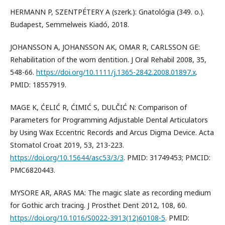
HERMANN P, SZENTPÉTERY A (szerk.): Gnatológia (349. o.).
Budapest, Semmelweis Kiadó, 2018.
JOHANSSON A, JOHANSSON AK, OMAR R, CARLSSON GE:
Rehabilitation of the worn dentition. J Oral Rehabil 2008, 35,
548-66.
https://doi.org/10.1111/j.1365-2842.2008.01897.x
.
PMID: 18557919.
MAGE K, ĆELIĆ R, ĆIMIĆ S, DULČIĆ N: Comparison of
Parameters for Programming Adjustable Dental Articulators
by Using Wax Eccentric Records and Arcus Digma Device. Acta
Stomatol Croat 2019, 53, 213-223.
https://doi.org/10.15644/asc53/3/3
. PMID: 31749453; PMCID:
PMC6820443.
MYSORE AR, ARAS MA: The magic slate as recording medium
for Gothic arch tracing. J Prosthet Dent 2012, 108, 60.
https://doi.org/10.1016/S0022-3913(12)60108-5
. PMID: