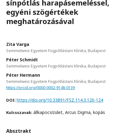
sínpótlás harapásemeléssel,
egyéni szögértékek
meghatározásával
Zita Varga
Semmelweis Egyetem Fogpótlástani Klinika, Budapest
Péter Schmidt
Semmelweis Egyetem Fogpótlástani Klinika, Budapest
Péter Hermann
Semmelweis Egyetem Fogpótlástani Klinika, Budapest
https://orcid.org/0000-0002-9148-0139
https://doi.org/10.33891/FSZ.114.3.120-124
DOI:
állkapocsízület, Arcus Digma, kopás
Kulcsszavak:
Absztrakt