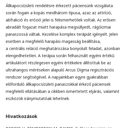
Állkapocsízületi rendelésre érkezett páciensünk vizsgálata
során fogain a kopás mindhárom típusa, azaz az attríció,
abfrakció és erózió jelei is felismerhetőek voltak. Az erősen
abradált fogazat miatt harapása megsüllyedt, rágóizmai
panaszossá váltak. Kezelése komplex terápiát igényelt. Jelen
esetben a megfelelő harapási magasság beállítása,
a centrális reláció meghatározása bonyolult feladat, azonban
elengedhetetlen. A terápia során felhasznált egyéni értékű
artikulátort részlegesen egyéni értékekre állítottuk be az
ultrahangos méréseken alapuló Arcus Digma regisztrációs
rendszer segítségével. A napjainkban egyre gyakrabban
előforduló állkapocsízületi panaszokkal érkező páciensek
megfelelő ellátásában a cikkben ismertetett eljárás, valamint
eszközök iránymutatóak lehetnek.
Hivatkozások