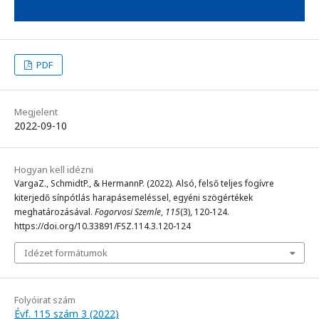
PDF
Megjelent
2022-09-10
Hogyan kell idézni
VargaZ., SchmidtP., & HermannP. (2022). Alsó, felső teljes fogívre
kiterjedő sínpótlás harapásemeléssel, egyéni szögértékek
meghatározásával.
Fogorvosi Szemle
,
115
(3), 120-124.
https://doi.org/10.33891/FSZ.114.3.120-124
Idézet formátumok
Folyóirat szám
Évf. 115 szám 3 (2022)