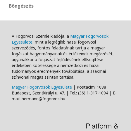
Böngészés
A Fogorvosi Szemle kiadója, a
Magyar Fogorvosok
Egyesülete
, mint a legrégibb hazai fogorvosi
szerveződés, fontos feladatának tartja a magyar
fogászat hagyományainak és értékeinek megőrzését,
ugyanakkor a fogászat fejlődésének elősegítése
érdekében kötelessége a nemzetközi és hazai
tudományos eredmények továbbítása, a szakmai
színvonal magas szinten tartása.
Magyar Fogorvosok Egyesülete
| Postacím: 1088
Budapest, Szentkirályi u. 47. | Tel.: (36) 1-317-1094 | E-
mail: hermann@fogorvos.hu