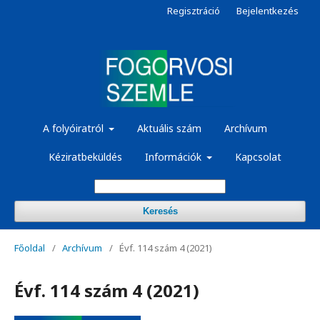
Regisztráció
Bejelentkezés
A folyóiratról
Aktuális szám
Archívum
Kéziratbeküldés
Információk
Kapcsolat
Keresés
Főoldal
/
Archívum
/
Évf. 114 szám 4 (2021)
Évf. 114 szám 4 (2021)