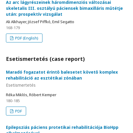
Az arc lágyrészeinek háromdimenziós változásai
skeletalis III. osztályú páciensek bimaxilláris műtétje
után: prospektív vizsgálat
Ali Alkhayer, József Piffkó, Emil Segatto
168-179
PDF (English)
Esetismertetés (case report)
Maradó fogazatot érintő balesetet követő komplex
rehabilitáció az esztétikai zónában
Esetismertetés
Réka Miklós, Róbert Kemper
180-185
PDF
Epilepsziás páciens protetikai rehabilitációja BioHpp