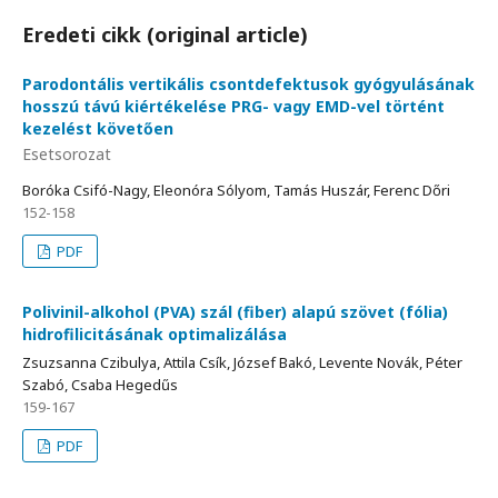
Eredeti cikk (original article)
Parodontális vertikális csontdefektusok gyógyulásának
hosszú távú kiértékelése PRG- vagy EMD-vel történt
kezelést követően
Esetsorozat
Boróka Csifó-Nagy, Eleonóra Sólyom, Tamás Huszár, Ferenc Dőri
152-158
PDF
Polivinil-alkohol (PVA) szál (fiber) alapú szövet (fólia)
hidrofilicitásának optimalizálása
Zsuzsanna Czibulya, Attila Csík, József Bakó, Levente Novák, Péter
Szabó, Csaba Hegedűs
159-167
PDF