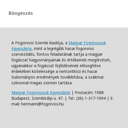
Böngészés
A Fogorvosi Szemle kiadója, a
Magyar Fogorvosok
Egyesülete
, mint a legrégibb hazai fogorvosi
szerveződés, fontos feladatának tartja a magyar
fogászat hagyományainak és értékeinek megőrzését,
ugyanakkor a fogászat fejlődésének elősegítése
érdekében kötelessége a nemzetközi és hazai
tudományos eredmények továbbítása, a szakmai
színvonal magas szinten tartása.
Magyar Fogorvosok Egyesülete
| Postacím: 1088
Budapest, Szentkirályi u. 47. | Tel.: (36) 1-317-1094 | E-
mail: hermann@fogorvos.hu