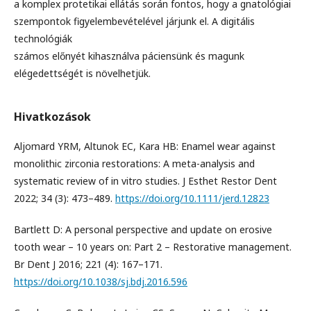
a komplex protetikai ellátás során fontos, hogy a gnatológiai
szempontok figyelembevételével járjunk el. A digitális
technológiák
számos előnyét kihasználva páciensünk és magunk
elégedettségét is növelhetjük.
Hivatkozások
Aljomard YRM, Altunok EC, Kara HB: Enamel wear against
monolithic zirconia restorations: A meta-analysis and
systematic review of in vitro studies. J Esthet Restor Dent
2022; 34 (3): 473–489.
https://doi.org/10.1111/jerd.12823
Bartlett D: A personal perspective and update on erosive
tooth wear – 10 years on: Part 2 – Restorative management.
Br Dent J 2016; 221 (4): 167–171.
https://doi.org/10.1038/sj.bdj.2016.596