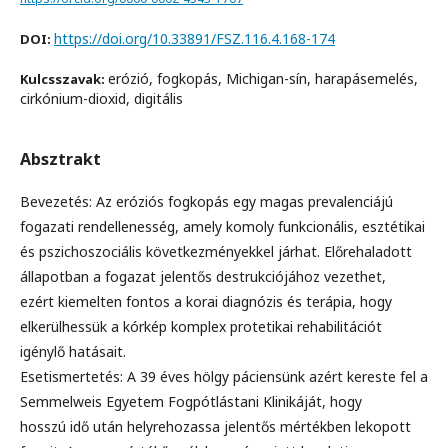
https://doi.org/10.33891/FSZ.116.4.168-174
DOI:
erózió, fogkopás, Michigan-sín, harapásemelés,
Kulcsszavak:
cirkónium-dioxid, digitális
Absztrakt
Bevezetés: Az eróziós fogkopás egy magas prevalenciájú
fogazati rendellenesség, amely komoly funkcionális, esztétikai
és pszichoszociális következményekkel járhat. Előrehaladott
állapotban a fogazat jelentős destrukciójához vezethet,
ezért kiemelten fontos a korai diagnózis és terápia, hogy
elkerülhessük a kórkép komplex protetikai rehabilitációt
igénylő hatásait.
Esetismertetés: A 39 éves hölgy páciensünk azért kereste fel a
Semmelweis Egyetem Fogpótlástani Klinikáját, hogy
hosszú idő után helyrehozassa jelentős mértékben lekopott