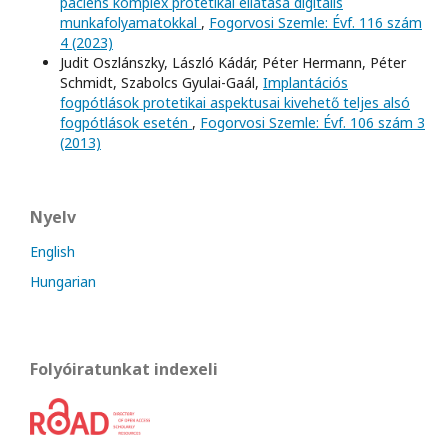
páciens komplex protetikai ellátása digitális
munkafolyamatokkal
,
Fogorvosi Szemle: Évf. 116 szám
4 (2023)
Judit Oszlánszky, László Kádár, Péter Hermann, Péter
Schmidt, Szabolcs Gyulai-Gaál,
Implantációs
fogpótlások protetikai aspektusai kivehető teljes alsó
fogpótlások esetén
,
Fogorvosi Szemle: Évf. 106 szám 3
(2013)
Nyelv
English
Hungarian
Folyóiratunkat indexeli