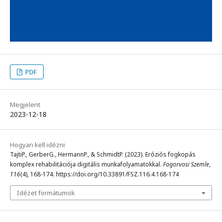
PDF
Megjelent
2023-12-18
Hogyan kell idézni
TajtiP., GerberG., HermannP., & SchmidtP. (2023). Eróziós fogkopás
komplex rehabilitációja digitális munkafolyamatokkal.
Fogorvosi Szemle
,
116
(4), 168-174. https://doi.org/10.33891/FSZ.116.4.168-174
Idézet formátumok