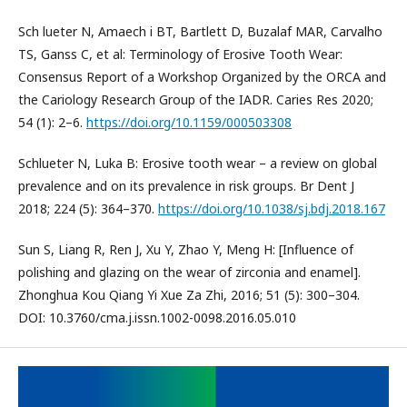
Sch lueter N, Amaech i BT, Bartlett D, Buzalaf MAR, Carvalho
TS, Ganss C, et al: Terminology of Erosive Tooth Wear:
Consensus Report of a Workshop Organized by the ORCA and
the Cariology Research Group of the IADR. Caries Res 2020;
54 (1): 2–6.
https://doi.org/10.1159/000503308
Schlueter N, Luka B: Erosive tooth wear – a review on global
prevalence and on its prevalence in risk groups. Br Dent J
2018; 224 (5): 364–370.
https://doi.org/10.1038/sj.bdj.2018.167
Sun S, Liang R, Ren J, Xu Y, Zhao Y, Meng H: [Influence of
polishing and glazing on the wear of zirconia and enamel].
Zhonghua Kou Qiang Yi Xue Za Zhi, 2016; 51 (5): 300–304.
DOI: 10.3760/cma.j.issn.1002-0098.2016.05.010