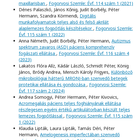
maxillarisban
,
Fogorvosi Szemle: Évf. 114 szám 1 (2021)
Dénes Palaszkó, János Kőnig, Judit Borbély, Péter
Hermann, Szandra Körmendi,
Digitális
munkafolyamatok teljes alsó és felső akrilát
alaplemezes fogpótlás készítésekor
,
Fogorvosi Szemle:
Évf. 115 szám 1 (2022)
Anna Németh, Judit Borbély, Péter Hermann,
Autizmus
spektrum zavaros (ASD) páciens komprehenzív
fogászati ellátása
,
Fogorvosi Szemle: Évf. 116 szám 4
(2023)
Lakatos Flóra Alíz, Kádár László, Schmidt Péter, König
János, Bródy Andrea, Mensch Károly Frigyes,
Különböző
mikrobiológiai hátterű MRONJ-ban szenvedő betegek
protetikai ellátása és gondozása
,
Fogorvosi Szemle:
Évf. 117 szám 2 (2024)
Andrea Somogyi, Péter Hermann, Péter Kivovics,
Acromegaliás páciens teljes foghiányának ellátása
részlegesen egyéni értékű artikulátorban készült teljes
lemezes fogpótlással
,
Fogorvosi Szemle: Évf. 115 szám
1 (2022)
Klaudia Lipták, Laura Lipták, Tamás Déri, Péter
Hermann,
Amelogenesis imperfectában szenvedő