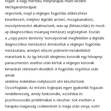
fogait. A nagy mértékű mélyharapás miatt kezdeti
Michigansínterápiát
végeztünk, majd a végleges fogpótlás előkészítése
következett, melyhez digitális arcívet, mozgásanalízist,
mosolytervezést alkalmaztunk, wax-up (felviaszolás) és mock-
up (diagnosztikus műanyag mintázat) segítségével. Ezután
a „copy-paste dentistry” koncepciónak megfelelően a digitális
diagnosztikus mintázatot átmásoltuk a végleges fogpótlás
mintázatára, amelyet először polimetil-metakrilátból
marattunk ki. Az így készült ideiglenes koronák egy hónapnyi
panaszmentes viselése után kértük a végleges koronák
kimarását cirkónium-dioxidból. A fogpótlás rögzítése után
annak
védelme érdekében mélyhúzott sínt készítettünk.
Összefoglalás: Az eróziós fogkopás egyre gyakoribb fogazati
rendellenesség, amely funkcionális, esztétikai és
pszichoszociális problémákat is okozhat. Sok esetben a
harapási magasság csökkenését is maga után vonja, ezért