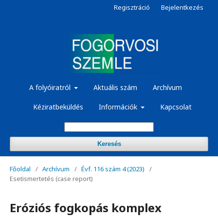
Regisztráció
Bejelentkezés
A folyóiratról
Aktuális szám
Archívum
Kéziratbeküldés
Információk
Kapcsolat
Keresés
Főoldal
/
Archívum
/
Évf. 116 szám 4 (2023)
/
Esetismertetés (case report)
Eróziós fogkopás komplex