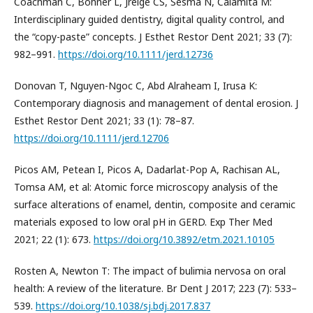
Coachman C, Bohner L, Jreige CS, Sesma N, Calamita M:
Interdisciplinary guided dentistry, digital quality control, and
the “copy-paste” concepts. J Esthet Restor Dent 2021; 33 (7):
982–991.
https://doi.org/10.1111/jerd.12736
Donovan T, Nguyen-Ngoc C, Abd Alraheam I, Irusa K:
Contemporary diagnosis and management of dental erosion. J
Esthet Restor Dent 2021; 33 (1): 78–87.
https://doi.org/10.1111/jerd.12706
Picos AM, Petean I, Picos A, Dadarlat-Pop A, Rachisan AL,
Tomsa AM, et al: Atomic force microscopy analysis of the
surface alterations of enamel, dentin, composite and ceramic
materials exposed to low oral pH in GERD. Exp Ther Med
2021; 22 (1): 673.
https://doi.org/10.3892/etm.2021.10105
Rosten A, Newton T: The impact of bulimia nervosa on oral
health: A review of the literature. Br Dent J 2017; 223 (7): 533–
539.
https://doi.org/10.1038/sj.bdj.2017.837