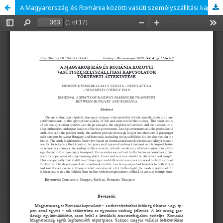
A Magyarország és Románia közötti vasúti személyszállítási kapcsolatok történeti áttekintése