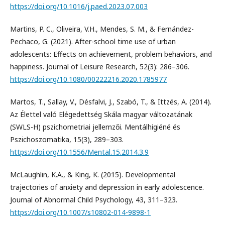
https://doi.org/10.1016/j.paed.2023.07.003
Martins, P. C., Oliveira, V.H., Mendes, S. M., & Fernández-
Pechaco, G. (2021). After-school time use of urban
adolescents: Effects on achievement, problem behaviors, and
happiness. Journal of Leisure Research, 52(3): 286–306.
https://doi.org/10.1080/00222216.2020.1785977
Martos, T., Sallay, V., Désfalvi, J., Szabó, T., & Ittzés, A. (2014).
Az Élettel való Elégedettség Skála magyar változatának
(SWLS-H) pszichometriai jellemzői. Mentálhigiéné és
Pszichoszomatika, 15(3), 289–303.
https://doi.org/10.1556/Mental.15.2014.3.9
McLaughlin, K.A., & King, K. (2015). Developmental
trajectories of anxiety and depression in early adolescence.
Journal of Abnormal Child Psychology, 43, 311–323.
https://doi.org/10.1007/s10802-014-9898-1