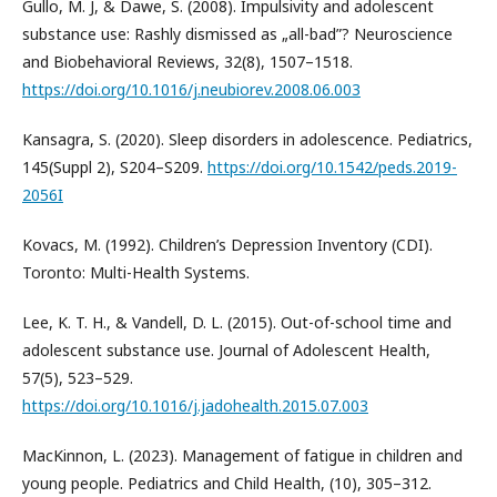
Gullo, M. J, & Dawe, S. (2008). Impulsivity and adolescent
substance use: Rashly dismissed as „all-bad”? Neuroscience
and Biobehavioral Reviews, 32(8), 1507–1518.
https://doi.org/10.1016/j.neubiorev.2008.06.003
Kansagra, S. (2020). Sleep disorders in adolescence. Pediatrics,
145(Suppl 2), S204–S209.
https://doi.org/10.1542/peds.2019-
2056I
Kovacs, M. (1992). Children’s Depression Inventory (CDI).
Toronto: Multi-Health Systems.
Lee, K. T. H., & Vandell, D. L. (2015). Out-of-school time and
adolescent substance use. Journal of Adolescent Health,
57(5), 523–529.
https://doi.org/10.1016/j.jadohealth.2015.07.003
MacKinnon, L. (2023). Management of fatigue in children and
young people. Pediatrics and Child Health, (10), 305–312.