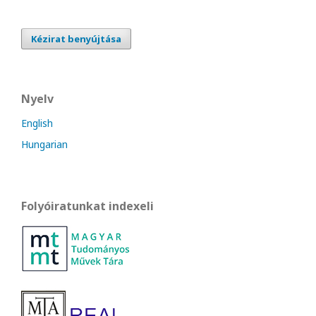
Kézirat benyújtása
Nyelv
English
Hungarian
Folyóiratunkat indexeli