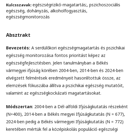
egészségrizikó-magatartás;, pszichoszociális
Kulcsszavak:
egészség, dohányzás, alkoholfogyasztás,
egészségmonitorozás
Absztrakt
Bevezetés:
A serdülőkori egészségmagatartás és pszichikai
egészség monitorozása fontos prioritást képez az
egészségfejlesztésben. Jelen tanulmányban a Békés
vármegyei ifjúság körében 2004-ben, 2014-ben és 2024-ben
elvégzett felmérések eredményeit hasonlítottuk össze, az
elemzések fókuszába állítva a pszichikai egészség mutatóit,
valamint az egészségkockázati magatartásokat.
Módszertan
: 2004-ben a Dél-alföldi Ifjúságkutatás részeként
(N=400), 2014-ben a Békés megyei Ifjúságkutatás (N = 677),
2024-ben pedig a Békés vármegyei Ifjúságkutatás (N = 772)
keretében mértük fel a középiskolás populáció egészségi