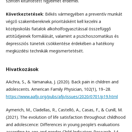
szintén kitüntetett figyelmet érdemel.
Következtetések
: Békés vármegyében a preventív munkát
végző szakembereknek prioritásként kell kezelni a
középiskolás fiatalok alkoholfogyasztással összefüggő
attitűdjeinek formálását, valamint a pszichoszomatikus és
depressziós tünetek csökkentése érdekében a hatékony
megküzdési technikák megismertetését.
Hivatkozások
AAchra, S., & Yamanaka, J. (2020). Back pain in children and
adolescents. American Family Physician, 102(1), 19–28.
https://www.aafp.org/pubs/afp/issues/2020/0701/p19.html
Aymerich, M., Cladellas, R., Castelló, A., Casas, F., & Cunill, M.
(2021). The evolution of life satisfaction throughout childhood
and adolescence: Differences in young people’s evaluations
according to age and gender. Child Indicators Research, 14,