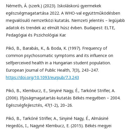
Németh, Á. (szerk.) (2023). Iskoláskorú gyermekek
egészségmagatartása 2022. A WHO-val együttműködésben
megvalósuló nemzetközi kutatás. Nemzeti jelentés – legújabb
adatok és trendek az elmúlt húsz évben. Budapest: ELTE,
Pedagógiai és Pszichológiai Kar.
Pikó, B., Barabás, K., & Boda, K. (1997). Frequency of
common psychosomatic symptoms and its influence on
selfperceived health in a Hungarian student population.
European Journal of Public Health, 7(3), 243–247.
https://doi.org/10.1093/eurpub/7.3.243
Pikó, B., Klembucz, E., Sinyiné Nagy, É., Tarkóné Strifler, A.
(2006). Ifjúságmagatartás-kutatás Békés megyében – 2004.
Egészségfejlesztés, 47(1-2), 20–26.
Pikó, B., Tarkóné Strifler, A., Sinyiné Nagy, É., Almásiné
Hegedűs, I., Nagyné Klembucz, E. (2015). Békés megyei