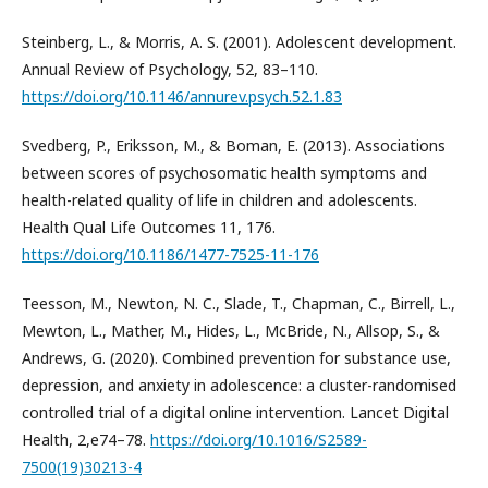
Steinberg, L., & Morris, A. S. (2001). Adolescent development.
Annual Review of Psychology, 52, 83–110.
https://doi.org/10.1146/annurev.psych.52.1.83
Svedberg, P., Eriksson, M., & Boman, E. (2013). Associations
between scores of psychosomatic health symptoms and
health-related quality of life in children and adolescents.
Health Qual Life Outcomes 11, 176.
https://doi.org/10.1186/1477-7525-11-176
Teesson, M., Newton, N. C., Slade, T., Chapman, C., Birrell, L.,
Mewton, L., Mather, M., Hides, L., McBride, N., Allsop, S., &
Andrews, G. (2020). Combined prevention for substance use,
depression, and anxiety in adolescence: a cluster-randomised
controlled trial of a digital online intervention. Lancet Digital
Health, 2,e74–78.
https://doi.org/10.1016/S2589-
7500(19)30213-4