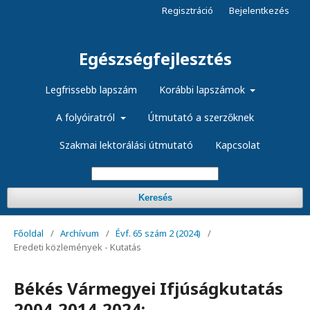
Regisztráció
Bejelentkezés
Egészségfejlesztés
Legfrissebb lapszám
Korábbi lapszámok
A folyóiratról
Útmutató a szerzőknek
Szakmai lektorálási útmutató
Kapcsolat
Keresés
Főoldal
/
Archívum
/
Évf. 65 szám 2 (2024)
/
Eredeti közlemények - Kutatás
Békés Vármegyei Ifjúságkutatás
2004-2014-2024: