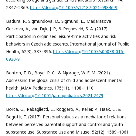
2347–2369.
https://doi.org/10.1007/s12187-021-09846-9
Badura, P., Sigmundova, D., Sigmund, E., Madarasova
Geckova, A., van Dijk, J. P., & Reijneveld, S. A. (2017).
Participation in organized leisure-time activities and risk
behaviors in Czech adolescents. International Journal of Public
Health, 62(3), 387–396.
https://doi.org/10.1007/s00038-016-
0930-9
Benton, T. D., Boyd, R. C., & Njoroge, W. F. M. (2021).
Addressing the global crisis of child and adolescent mental
health. JAMA Pediatrics, 175(11), 1108–1110.
https://doi.org/10.1001/jamapediatrics.2021.2479
Borca, G., Rabaglietti, E., Roggero, A., Keller, P., Haak, E., &
Begotti, T. (2017). Personal values as a mediator of relations
between perceived parental support and control and youth
substance use. Substance Use and Misuse, 52(12), 1589–1061.