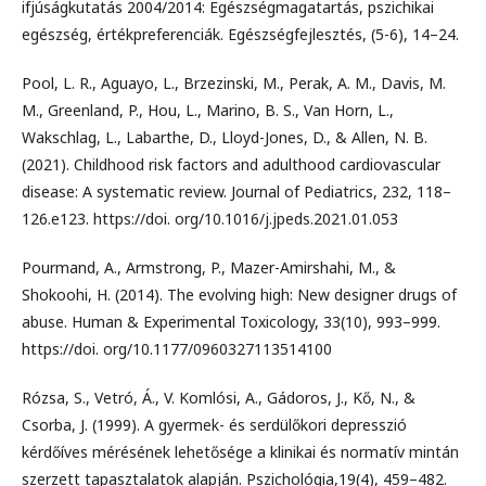
ifjúságkutatás 2004/2014: Egészségmagatartás, pszichikai
egészség, értékpreferenciák. Egészségfejlesztés, (5-6), 14–24.
Pool, L. R., Aguayo, L., Brzezinski, M., Perak, A. M., Davis, M.
M., Greenland, P., Hou, L., Marino, B. S., Van Horn, L.,
Wakschlag, L., Labarthe, D., Lloyd-Jones, D., & Allen, N. B.
(2021). Childhood risk factors and adulthood cardiovascular
disease: A systematic review. Journal of Pediatrics, 232, 118–
126.e123. https://doi. org/10.1016/j.jpeds.2021.01.053
Pourmand, A., Armstrong, P., Mazer-Amirshahi, M., &
Shokoohi, H. (2014). The evolving high: New designer drugs of
abuse. Human & Experimental Toxicology, 33(10), 993–999.
https://doi. org/10.1177/0960327113514100
Rózsa, S., Vetró, Á., V. Komlósi, A., Gádoros, J., Kő, N., &
Csorba, J. (1999). A gyermek- és serdülőkori depresszió
kérdőíves mérésének lehetősége a klinikai és normatív mintán
szerzett tapasztalatok alapján. Pszichológia,19(4), 459–482.