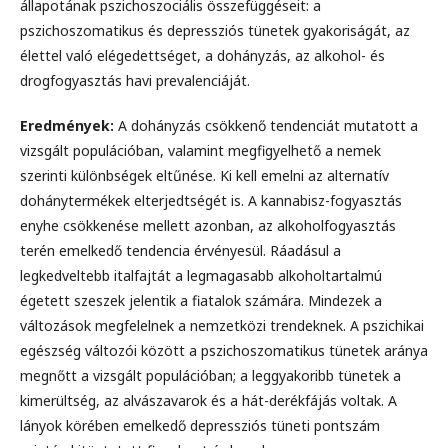
állapotának pszichoszociális összefüggéseit: a
pszichoszomatikus és depressziós tünetek gyakoriságát, az
élettel való elégedettséget, a dohányzás, az alkohol- és
drogfogyasztás havi prevalenciáját.
Eredmények:
A dohányzás csökkenő tendenciát mutatott a
vizsgált populációban, valamint megfigyelhető a nemek
szerinti különbségek eltűnése. Ki kell emelni az alternatív
dohánytermékek elterjedtségét is. A kannabisz-fogyasztás
enyhe csökkenése mellett azonban, az alkoholfogyasztás
terén emelkedő tendencia érvényesül. Ráadásul a
legkedveltebb italfajtát a legmagasabb alkoholtartalmú
égetett szeszek jelentik a fiatalok számára. Mindezek a
változások megfelelnek a nemzetközi trendeknek. A pszichikai
egészség változói között a pszichoszomatikus tünetek aránya
megnőtt a vizsgált populációban; a leggyakoribb tünetek a
kimerültség, az alvászavarok és a hát-derékfájás voltak. A
lányok körében emelkedő depressziós tüneti pontszám