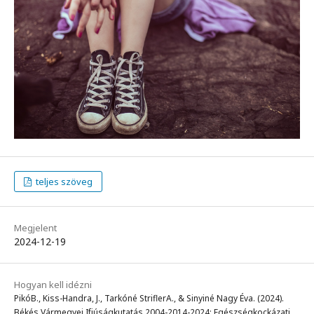
teljes szöveg
Megjelent
2024-12-19
Hogyan kell idézni
PikóB., Kiss-Handra, J., Tarkóné StriflerA., & Sinyiné Nagy Éva. (2024).
Békés Vármegyei Ifjúságkutatás 2004-2014-2024: Egészségkockázati