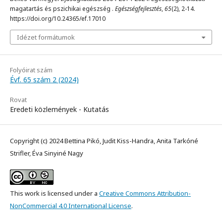
magatartás és pszichikai egészség .
Egészségfejlesztés
,
65
(2), 2-14.
https://doi.org/10.24365/ef.17010
Idézet formátumok
Folyóirat szám
Évf. 65 szám 2 (2024)
Rovat
Eredeti közlemények - Kutatás
Copyright (c) 2024 Bettina Pikó, Judit Kiss-Handra, Anita Tarkóné
Strifler, Éva Sinyiné Nagy
This work is licensed under a
Creative Commons Attribution-
NonCommercial 4.0 International License
.