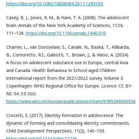
https://doi.org/10.1080/10826084.2017.1293103
Casey, B. J., Jones, R. M., & Hare, T. A. (2008). The adolescent
brain. Annals of the New York Academy of Sciences, 1124,
111–126.
https://doi.org/10.1196/annals.1440.010
Charrier, L., van Dorsselaer, S., Canale, N., Baska, T., Kilibarda,
B., Comoretto, R.I., Galeotti, T., Brown, J., & Vieno, A. (2024).
A focus on adolescent substance use in Europe, central Asia
and Canada. Health Behaviour in School-aged Children
international report from the 2021/2022 survey. Volume 3.
Copenhagen: WHO Regional Office for Europe. Licence: CC BY-
NC-SA 3.0 IGO.
https://www.who.int/europe/publications/i/item/9789289060936
Crocetti, E. (2017). Identity formation in adolescence: The
dynamic of forming and consolidating identity commitments.
Child Development Perspectives, 11(2), 145–150.
https://doi.org/10.1111/cdep.12226