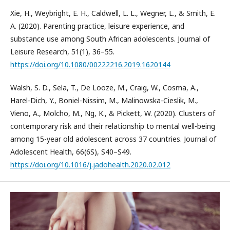
Xie, H., Weybright, E. H., Caldwell, L. L., Wegner, L., & Smith, E.
A. (2020). Parenting practice, leisure experience, and
substance use among South African adolescents. Journal of
Leisure Research, 51(1), 36–55.
https://doi.org/10.1080/00222216.2019.1620144
Walsh, S. D., Sela, T., De Looze, M., Craig, W., Cosma, A.,
Harel-Dich, Y., Boniel-Nissim, M., Malinowska-Cieslik, M.,
Vieno, A., Molcho, M., Ng, K., & Pickett, W. (2020). Clusters of
contemporary risk and their relationship to mental well-being
among 15-year old adolescent across 37 countries. Journal of
Adolescent Health, 66(6S), S40–S49.
https://doi.org/10.1016/j.jadohealth.2020.02.012