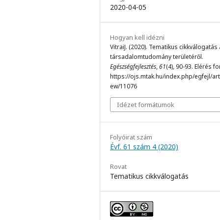
2020-04-05
Hogyan kell idézni
VitraiJ. (2020). Tematikus cikkválogatás 
társadalomtudomány területéről.
Egészségfejlesztés
,
61
(4), 90-93. Elérés f
https://ojs.mtak.hu/index.php/egfejl/arti
ew/11076
Idézet formátumok
Folyóirat szám
Évf. 61 szám 4 (2020)
Rovat
Tematikus cikkválogatás