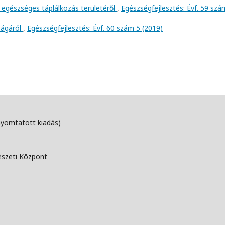
 egészséges táplálkozás területéről
,
Egészségfejlesztés: Évf. 59 szá
ságáról
,
Egészségfejlesztés: Évf. 60 szám 5 (2019)
nyomtatott kiadás)
észeti Központ