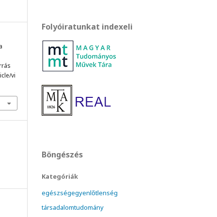
Folyóiratunkat indexeli
a
orrás
cle/vi
Böngészés
Kategóriák
egészségegyenlőtlenség
társadalomtudomány