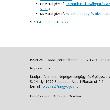
Dr. Vitrai József,
Tematikus cikkválogatás az
(2018)
Dr. Vitrai József,
Az elmúlt négy év olvasott
1
2
3
4
5
6
7
8
9
10
>
>>
ISSN 2498-6666 (online kiadás) ISSN 1786-2434 (
Impresszum:
Kiadja a Nemzeti Népegészségügyi és Gyógyszer
Székhely: 1097 Budapest, Albert Flórián út 2-6.
E-mail:
folyoirat@nngyk.gov.hu
Felelős kiadó: Dr. Surján Orsolya