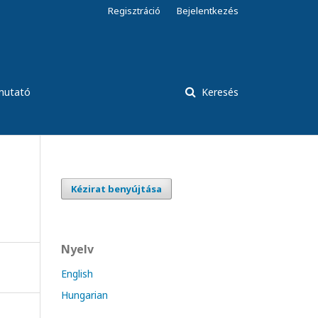
Regisztráció
Bejelentkezés
tmutató
Keresés
Kézirat benyújtása
Nyelv
English
Hungarian