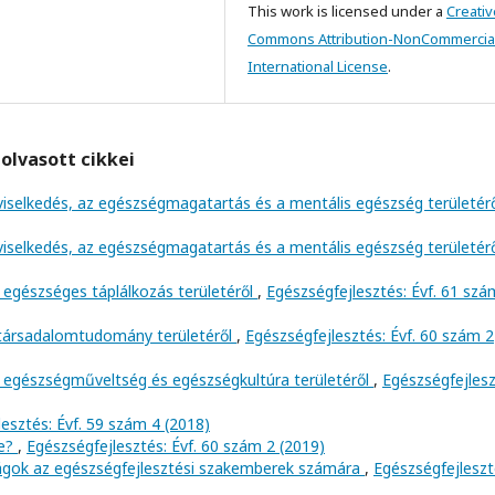
This work is licensed under a
Creativ
Commons Attribution-NonCommercial
International License
.
olvasott cikkei
viselkedés, az egészségmagatartás és a mentális egészség területér
viselkedés, az egészségmagatartás és a mentális egészség területér
 egészséges táplálkozás területéről
,
Egészségfejlesztés: Évf. 61 szá
 társadalomtudomány területéről
,
Egészségfejlesztés: Évf. 60 szám 2
 egészségműveltség és egészségkultúra területéről
,
Egészségfejlesz
esztés: Évf. 59 szám 4 (2018)
ve?
,
Egészségfejlesztés: Évf. 60 szám 2 (2019)
ságok az egészségfejlesztési szakemberek számára
,
Egészségfejleszt