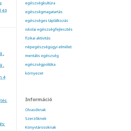
e
egészségkultúra
 4.0
egészségmagatartás
egészséges táplálkozás
iskolai egészségfejlesztés
fizikai aktivitás
népegészségügyi elmélet
ől
,
mentális egészség
egészségpolitika
ől
,
környezet
m 4
Információ
tés:
Olvasóknak
Szerzőknek
és:
Könyvtárosoknak