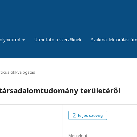
olyóiratról
Útmutató a szerzőknek
Szakmai lektorálási ú
ikus cikkválogatás
 társadalomtudomány területéről
teljes szöveg
Megjelent