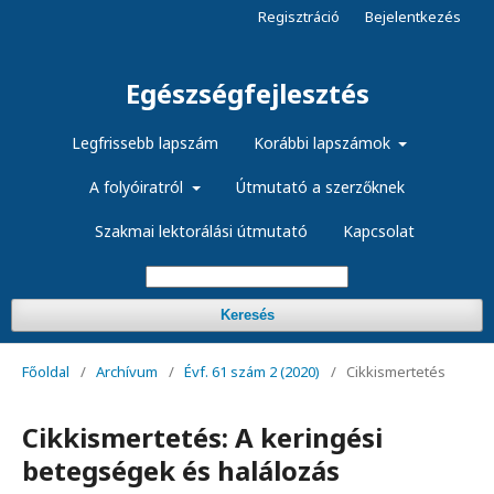
Regisztráció
Bejelentkezés
Egészségfejlesztés
Legfrissebb lapszám
Korábbi lapszámok
A folyóiratról
Útmutató a szerzőknek
Szakmai lektorálási útmutató
Kapcsolat
Keresés
Főoldal
/
Archívum
/
Évf. 61 szám 2 (2020)
/
Cikkismertetés
Cikkismertetés: A keringési
betegségek és halálozás