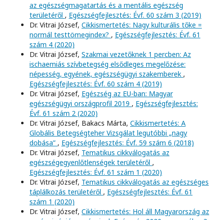
az egészségmagatartás és a mentális egészség
területéről
,
Egészségfejlesztés: Évf. 60 szám 3 (2019)
Dr. Vitrai József,
Cikkismertetés: Nagy kulturális tőke =
normál testtömegindex?
,
Egészségfejlesztés: Évf. 61
szám 4 (2020)
Dr. Vitrai József,
Szakmai vezetőknek 1 percben: Az
ischaemiás szívbetegség elsődleges megelőzése:
népesség, egyének, egészségügyi szakemberek
,
Egészségfejlesztés: Évf. 60 szám 4 (2019)
Dr. Vitrai József,
Egészség az EU-ban: Magyar
egészségügyi országprofil 2019
,
Egészségfejlesztés:
Évf. 61 szám 2 (2020)
Dr. Vitrai József, Bakacs Márta,
Cikkismertetés: A
Globális Betegségteher Vizsgálat legutóbbi „nagy
dobása”
,
Egészségfejlesztés: Évf. 59 szám 6 (2018)
Dr. Vitrai József,
Tematikus cikkválogatás az
egészségegyenlőtlenségek területéről
,
Egészségfejlesztés: Évf. 61 szám 1 (2020)
Dr. Vitrai József,
Tematikus cikkválogatás az egészséges
táplálkozás területéről
,
Egészségfejlesztés: Évf. 61
szám 1 (2020)
Dr. Vitrai József,
Cikkismertetés: Hol áll Magyarország az