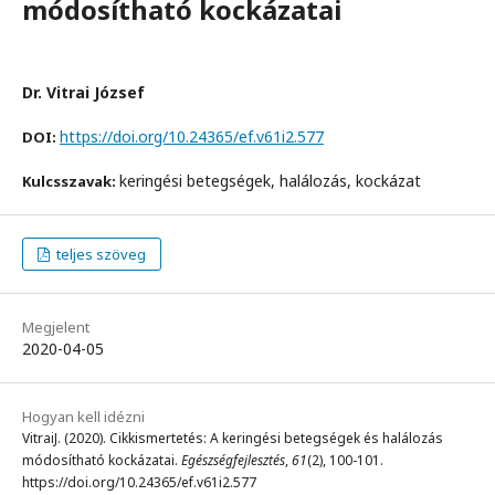
módosítható kockázatai
Dr. Vitrai József
https://doi.org/10.24365/ef.v61i2.577
DOI:
keringési betegségek, halálozás, kockázat
Kulcsszavak:
teljes szöveg
Megjelent
2020-04-05
Hogyan kell idézni
VitraiJ. (2020). Cikkismertetés: A keringési betegségek és halálozás
módosítható kockázatai.
Egészségfejlesztés
,
61
(2), 100-101.
https://doi.org/10.24365/ef.v61i2.577