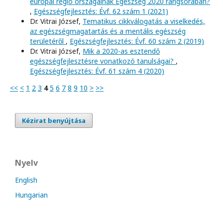
európai régió országainak Egészség 2020 rangsorában?
,
Egészségfejlesztés: Évf. 62 szám 1 (2021)
Dr. Vitrai József,
Tematikus cikkválogatás a viselkedés,
az egészségmagatartás és a mentális egészség
területéről
,
Egészségfejlesztés: Évf. 60 szám 2 (2019)
Dr. Vitrai József,
Mik a 2020-as esztendő
egészségfejlesztésre vonatkozó tanulságai?
,
Egészségfejlesztés: Évf. 61 szám 4 (2020)
<<
<
1
2
3
4
5
6
7
8
9
10
>
>>
Kézirat benyújtása
Nyelv
English
Hungarian