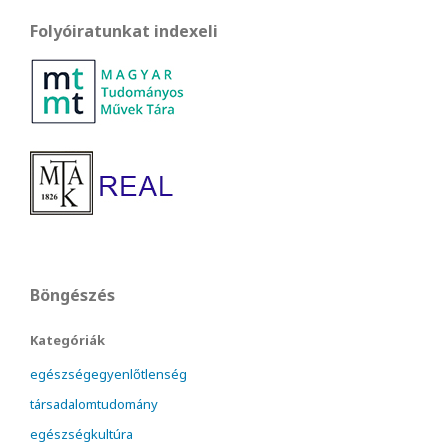
Folyóiratunkat indexeli
Böngészés
Kategóriák
egészségegyenlőtlenség
társadalomtudomány
egészségkultúra