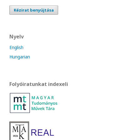
Kézirat benyújtása
Nyelv
English
Hungarian
Folyóiratunkat indexeli