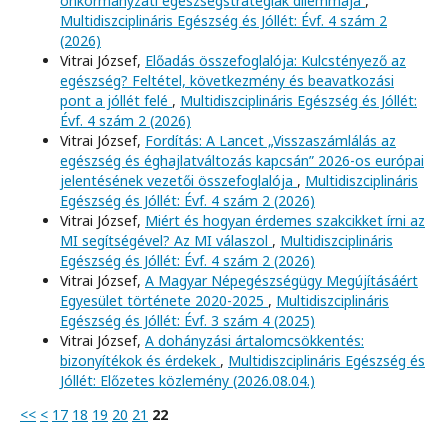
önkormányzati egészségstratégiák dilemmája
,
Multidiszciplináris Egészség és Jóllét: Évf. 4 szám 2
(2026)
Vitrai József,
Előadás összefoglalója: Kulcstényező az
egészség? Feltétel, következmény és beavatkozási
pont a jóllét felé
,
Multidiszciplináris Egészség és Jóllét:
Évf. 4 szám 2 (2026)
Vitrai József,
Fordítás: A Lancet „Visszaszámlálás az
egészség és éghajlatváltozás kapcsán” 2026-os európai
jelentésének vezetői összefoglalója
,
Multidiszciplináris
Egészség és Jóllét: Évf. 4 szám 2 (2026)
Vitrai József,
Miért és hogyan érdemes szakcikket írni az
MI segítségével? Az MI válaszol
,
Multidiszciplináris
Egészség és Jóllét: Évf. 4 szám 2 (2026)
Vitrai József,
A Magyar Népegészségügy Megújításáért
Egyesület története 2020-2025
,
Multidiszciplináris
Egészség és Jóllét: Évf. 3 szám 4 (2025)
Vitrai József,
A dohányzási ártalomcsökkentés:
bizonyítékok és érdekek
,
Multidiszciplináris Egészség és
Jóllét: Előzetes közlemény (2026.08.04.)
<<
<
17
18
19
20
21
22