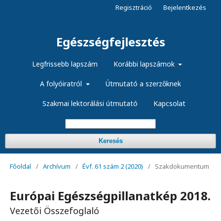
Regisztráció
Bejelentkezés
Egészségfejlesztés
Legfrissebb lapszám
Korábbi lapszámok
A folyóiratról
Útmutató a szerzőknek
Szakmai lektorálási útmutató
Kapcsolat
Keresés
Főoldal
/
Archívum
/
Évf. 61 szám 2 (2020)
/
Szakdokumentum
Európai Egészségpillanatkép 2018.
Vezetői Összefoglaló