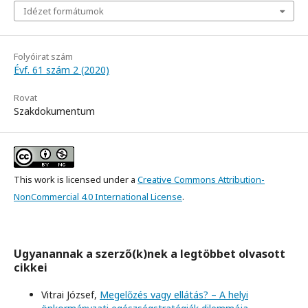
Idézet formátumok
Folyóirat szám
Évf. 61 szám 2 (2020)
Rovat
Szakdokumentum
This work is licensed under a
Creative Commons Attribution-
NonCommercial 4.0 International License
.
Ugyanannak a szerző(k)nek a legtöbbet olvasott
cikkei
Vitrai József,
Megelőzés vagy ellátás? – A helyi