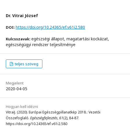
Dr. Vitrai József
https://doi.org/10.24365/ef.v61i2.580
DOI:
egészségi állapot, magatartási kockázat,
Kulcsszavak:
egészségügyi rendszer teljesítménye
teljes szöveg
Megjelent
2020-04-05
Hogyan kell idézni
VitraiJ. (2020). Európai Egészségpillanatkép 2018.: Vezetői
Összefoglaló.
Egészségfejlesztés
,
61
(2), 84-87.
https://doi.org/10.24365/ef.v61i2.580