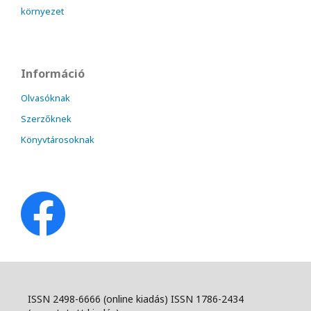
környezet
Információ
Olvasóknak
Szerzőknek
Könyvtárosoknak
ISSN 2498-6666 (online kiadás) ISSN 1786-2434